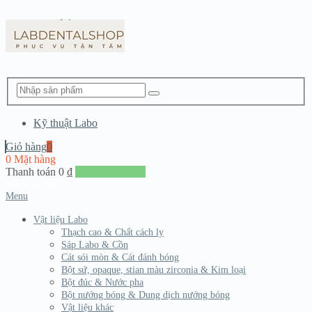
Kỹ thuật Labo
Giỏ hàng
0
0 Mặt hàng
Thanh toán
0
₫
Đến giang hàng
Menu
Vật liệu Labo
Thạch cao & Chất cách ly
Sáp Labo & Cồn
Cát sói mòn & Cát đánh bóng
Bột sứ, opaque, stian màu zirconia & Kim loại
Bột đúc & Nước pha
Bột nướng bóng & Dung dịch nướng bóng
Vật liệu khác