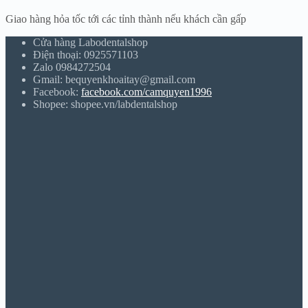
Giao hàng hỏa tốc tới các tỉnh thành nếu khách cần gấp
Cửa hàng Labodentalshop
Điện thoại: 0925571103
Zalo 0984272504
Gmail: bequyenkhoaitay@gmail.com
Facebook:
facebook.com/camquyen1996
Shopee: shopee.vn/labdentalshop