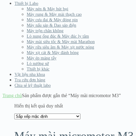
Thiết bị Labo
Máy nén & Máy hút bụi
Máy rung & Máy mài thạch cao
Máy cưa đai & Máy đóng pin
Máy nấu sáp & Dao sáp điện
Máy trộn chân không
Lò nung ống đúc & Máy đúc ly tâm
Máy mài siêu tốc & Máy mài Marathon
Máy rửa siêu âm & Máy xịt nước nóng
Máy xịt cát & Máy đánh bóng
Máy ép máng tẩy
Lò nướng sứ
Thiết bị khác
Vật liệu nha khoa
Tra cứu đơn hàng
Chia sẻ kỹ thuật labo
Trang chủ
Sản phẩm được gắn thẻ “Máy mài micromotor M3”
Hiển thị kết quả duy nhất
Máy mài micromotor M3