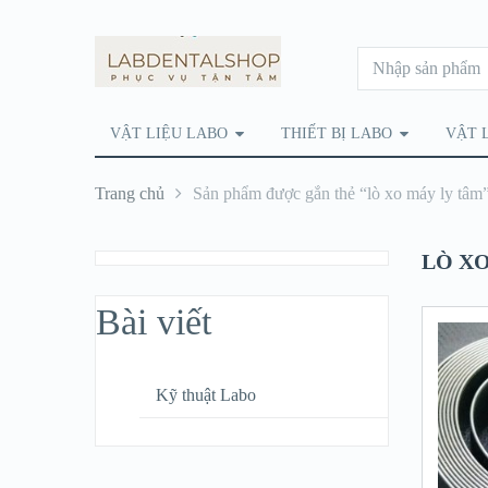
VẬT LIỆU LABO
THIẾT BỊ LABO
VẬT 
Trang chủ
Sản phẩm được gắn thẻ “lò xo máy ly tâm
LÒ X
Bài viết
Kỹ thuật Labo