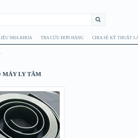
LIỆU NHA KHOA
TRA CỨU ĐƠN HÀNG
CHIA SẺ KỸ THUẬT L
”
O MÁY LY TÂM