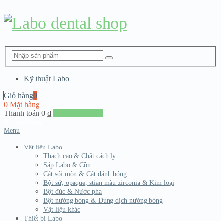
Kỹ thuật Labo
Giỏ hàng
0
0 Mặt hàng
Thanh toán
0
₫
Đến giang hàng
Menu
Vật liệu Labo
Thạch cao & Chất cách ly
Sáp Labo & Cồn
Cát sói mòn & Cát đánh bóng
Bột sứ, opaque, stian màu zirconia & Kim loại
Bột đúc & Nước pha
Bột nướng bóng & Dung dịch nướng bóng
Vật liệu khác
Thiết bị Labo