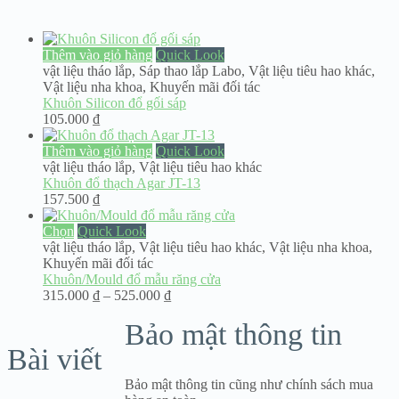
Thêm vào giỏ hàng
Quick Look
vật liệu tháo lắp
,
Sáp thao lắp Labo
,
Vật liệu tiêu hao khác
,
Vật liệu nha khoa
,
Khuyến mãi đối tác
Khuôn Silicon đổ gối sáp
105.000
₫
Thêm vào giỏ hàng
Quick Look
vật liệu tháo lắp
,
Vật liệu tiêu hao khác
Khuôn đổ thạch Agar JT-13
157.500
₫
Chọn
Quick Look
vật liệu tháo lắp
,
Vật liệu tiêu hao khác
,
Vật liệu nha khoa
,
Khuyến mãi đối tác
Khuôn/Mould đổ mẫu răng cửa
Khoảng
315.000
₫
–
525.000
₫
giá:
Bảo mật thông tin
từ
315.000 ₫
Bài viết
đến
525.000 ₫
Bảo mật thông tin cũng như chính sách mua