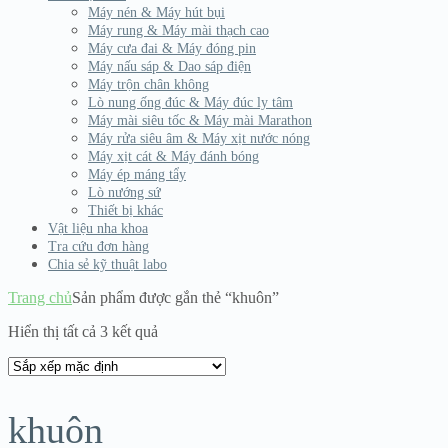
Máy nén & Máy hút bụi
Máy rung & Máy mài thạch cao
Máy cưa đai & Máy đóng pin
Máy nấu sáp & Dao sáp điện
Máy trộn chân không
Lò nung ống đúc & Máy đúc ly tâm
Máy mài siêu tốc & Máy mài Marathon
Máy rửa siêu âm & Máy xịt nước nóng
Máy xịt cát & Máy đánh bóng
Máy ép máng tẩy
Lò nướng sứ
Thiết bị khác
Vật liệu nha khoa
Tra cứu đơn hàng
Chia sẻ kỹ thuật labo
Trang chủ
Sản phẩm được gắn thẻ “khuôn”
Hiển thị tất cả 3 kết quả
khuôn