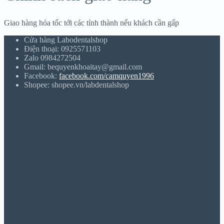
Giao hàng hỏa tốc tới các tỉnh thành nếu khách cần gấp
Cửa hàng Labodentalshop
Điện thoại: 0925571103
Zalo 0984272504
Gmail: bequyenkhoaitay@gmail.com
Facebook:
facebook.com/camquyen1996
Shopee: shopee.vn/labdentalshop