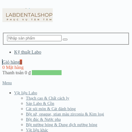
Kỹ thuật Labo
Giỏ hàng
0
0 Mặt hàng
Thanh toán
0
₫
Đến giang hàng
Menu
Vật liệu Labo
Thạch cao & Chất cách ly
Sáp Labo & Cồn
Cát sói mòn & Cát đánh bóng
Bột sứ, opaque, stian màu zirconia & Kim loại
Bột đúc & Nước pha
Bột nướng bóng & Dung dịch nướng bóng
Vật liệu khác