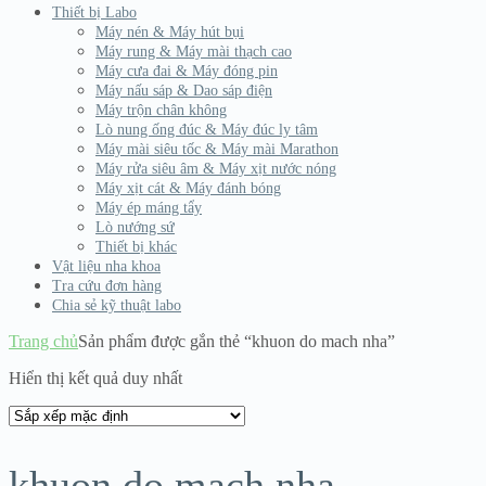
Thiết bị Labo
Máy nén & Máy hút bụi
Máy rung & Máy mài thạch cao
Máy cưa đai & Máy đóng pin
Máy nấu sáp & Dao sáp điện
Máy trộn chân không
Lò nung ống đúc & Máy đúc ly tâm
Máy mài siêu tốc & Máy mài Marathon
Máy rửa siêu âm & Máy xịt nước nóng
Máy xịt cát & Máy đánh bóng
Máy ép máng tẩy
Lò nướng sứ
Thiết bị khác
Vật liệu nha khoa
Tra cứu đơn hàng
Chia sẻ kỹ thuật labo
Trang chủ
Sản phẩm được gắn thẻ “khuon do mach nha”
Hiển thị kết quả duy nhất
khuon do mach nha