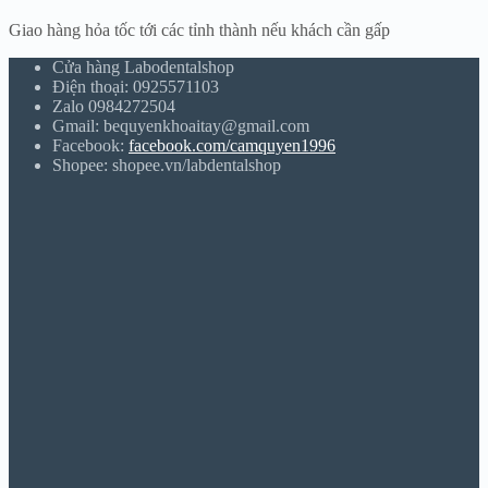
Giao hàng hỏa tốc tới các tỉnh thành nếu khách cần gấp
Cửa hàng Labodentalshop
Điện thoại: 0925571103
Zalo 0984272504
Gmail: bequyenkhoaitay@gmail.com
Facebook:
facebook.com/camquyen1996
Shopee: shopee.vn/labdentalshop