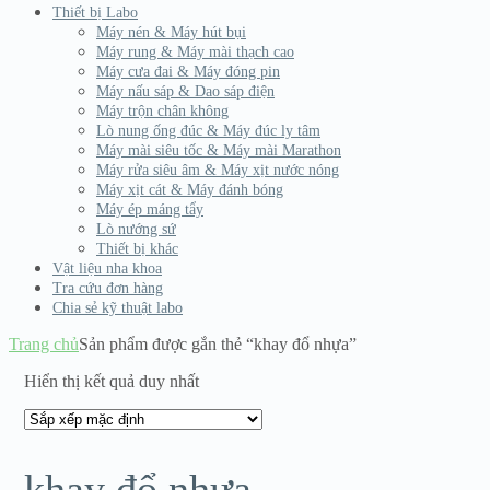
Thiết bị Labo
Máy nén & Máy hút bụi
Máy rung & Máy mài thạch cao
Máy cưa đai & Máy đóng pin
Máy nấu sáp & Dao sáp điện
Máy trộn chân không
Lò nung ống đúc & Máy đúc ly tâm
Máy mài siêu tốc & Máy mài Marathon
Máy rửa siêu âm & Máy xịt nước nóng
Máy xịt cát & Máy đánh bóng
Máy ép máng tẩy
Lò nướng sứ
Thiết bị khác
Vật liệu nha khoa
Tra cứu đơn hàng
Chia sẻ kỹ thuật labo
Trang chủ
Sản phẩm được gắn thẻ “khay đổ nhựa”
Hiển thị kết quả duy nhất
khay đổ nhựa