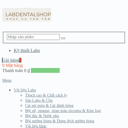
Kỹ thuật Labo
Giỏ hàng
0
0 Mặt hàng
Thanh toán
0
₫
Đến giang hàng
Menu
Vật liệu Labo
Thạch cao & Chất cách ly
Sáp Labo & Cồn
Cát sói mòn & Cát đánh bóng
Bột sứ, opaque, stian màu zirconia & Kim loại
Bột đúc & Nước pha
Bột nướng bóng & Dung dịch nướng bóng
Vật liệu khác