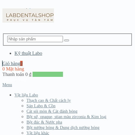
Kỹ thuật Labo
Giỏ hàng
0
0 Mặt hàng
Thanh toán
0
₫
Đến giang hàng
Menu
Vật liệu Labo
Thạch cao & Chất cách ly
Sáp Labo & Cồn
Cát sói mòn & Cát đánh bóng
Bột sứ, opaque, stian màu zirconia & Kim loại
Bột đúc & Nước pha
Bột nướng bóng & Dung dịch nướng bóng
Vật liệu khác