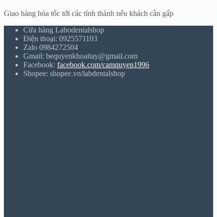
Giao hàng hỏa tốc tới các tỉnh thành nếu khách cần gấp
Cửa hàng Labodentalshop
Điện thoại: 0925571103
Zalo 0984272504
Gmail: bequyenkhoaitay@gmail.com
Facebook:
facebook.com/camquyen1996
Shopee: shopee.vn/labdentalshop