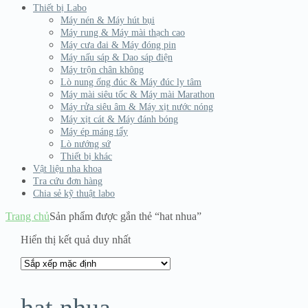
Thiết bị Labo
Máy nén & Máy hút bụi
Máy rung & Máy mài thạch cao
Máy cưa đai & Máy đóng pin
Máy nấu sáp & Dao sáp điện
Máy trộn chân không
Lò nung ống đúc & Máy đúc ly tâm
Máy mài siêu tốc & Máy mài Marathon
Máy rửa siêu âm & Máy xịt nước nóng
Máy xịt cát & Máy đánh bóng
Máy ép máng tẩy
Lò nướng sứ
Thiết bị khác
Vật liệu nha khoa
Tra cứu đơn hàng
Chia sẻ kỹ thuật labo
Trang chủ
Sản phẩm được gắn thẻ “hat nhua”
Hiển thị kết quả duy nhất
hat nhua