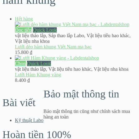
Hết hàng
Đọc tiếp
Quick Look
vật liệu tháo lắp
,
Sáp thao lắp Labo
,
Vật liệu tiêu hao khác
,
Vật liệu nha khoa
Lưới dẻo hàm khung Việt Nam mạ bạc
15.800
₫
Chọn
Quick Look
vật liệu tháo lắp
,
Vật liệu tiêu hao khác
,
Vật liệu nha khoa
Lưới Hàm Khung vàng
8.400
₫
Bảo mật thông tin
Bài viết
Bảo mật thông tin cũng như chính sách mua
hàng an toàn
Kỹ thuật Labo
Hoàn tiền 100%