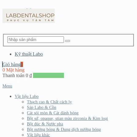
Kỹ thuật Labo
Giỏ hàng
0
0 Mặt hàng
Thanh toán
0
₫
Đến giang hàng
Menu
Vật liệu Labo
Thạch cao & Chất cách ly
Sáp Labo & Cồn
Cát sói mòn & Cát đánh bóng
Bột sứ, opaque, stian màu zirconia & Kim loại
Bột đúc & Nước pha
Bột nướng bóng & Dung dịch nướng bóng
Vật liệu khác