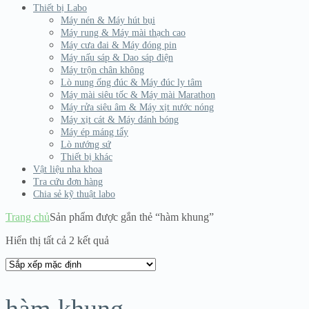
Thiết bị Labo
Máy nén & Máy hút bụi
Máy rung & Máy mài thạch cao
Máy cưa đai & Máy đóng pin
Máy nấu sáp & Dao sáp điện
Máy trộn chân không
Lò nung ống đúc & Máy đúc ly tâm
Máy mài siêu tốc & Máy mài Marathon
Máy rửa siêu âm & Máy xịt nước nóng
Máy xịt cát & Máy đánh bóng
Máy ép máng tẩy
Lò nướng sứ
Thiết bị khác
Vật liệu nha khoa
Tra cứu đơn hàng
Chia sẻ kỹ thuật labo
Trang chủ
Sản phẩm được gắn thẻ “hàm khung”
Hiển thị tất cả 2 kết quả
hàm khung