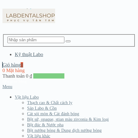
Kỹ thuật Labo
Giỏ hàng
0
0 Mặt hàng
Thanh toán
0
₫
Đến giang hàng
Menu
Vật liệu Labo
Thạch cao & Chất cách ly
Sáp Labo & Cồn
Cát sói mòn & Cát đánh bóng
Bột sứ, opaque, stian màu zirconia & Kim loại
Bột đúc & Nước pha
Bột nướng bóng & Dung dịch nướng bóng
Vật liệu khác