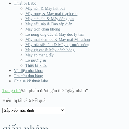
Thiết bị Labo
Máy nén & Máy hút bụi
Máy rung & Máy mài thạch cao
Máy cưa đai & Máy đóng pin
Máy nấu sáp & Dao sáp điện
Máy trộn chân không
Lò nung ống đúc & Máy đúc ly tâm
Máy mài siêu tốc & Máy mài Marathon
Máy rửa siêu âm & Máy xịt nước nóng
Máy xịt cát & Máy đánh bóng
Máy ép máng tẩy
Lò nướng sứ
Thiết bị khác
Vật liệu nha khoa
Tra cứu đơn hàng
Chia sẻ kỹ thuật labo
Trang chủ
Sản phẩm được gắn thẻ “giấy nhám”
Hiển thị tất cả 6 kết quả
giấy nhám