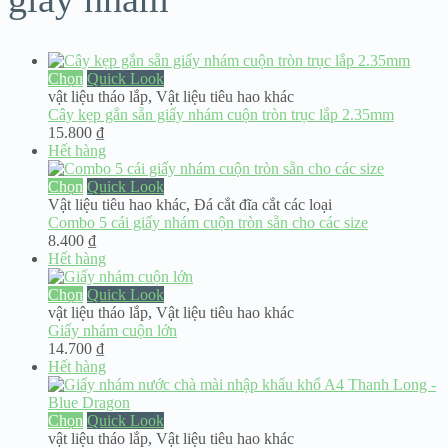
Chọn
Quick Look
vật liệu tháo lắp
,
Vật liệu tiêu hao khác
Cây kẹp gắn sẵn giấy nhám cuộn tròn trục lắp 2.35mm
15.800
₫
Hết hàng
Chọn
Quick Look
Vật liệu tiêu hao khác
,
Đá cắt đĩa cắt các loại
Combo 5 cái giấy nhám cuộn tròn sẵn cho các size
8.400
₫
Hết hàng
Chọn
Quick Look
vật liệu tháo lắp
,
Vật liệu tiêu hao khác
Giấy nhám cuộn lớn
14.700
₫
Hết hàng
Chọn
Quick Look
vật liệu tháo lắp
,
Vật liệu tiêu hao khác