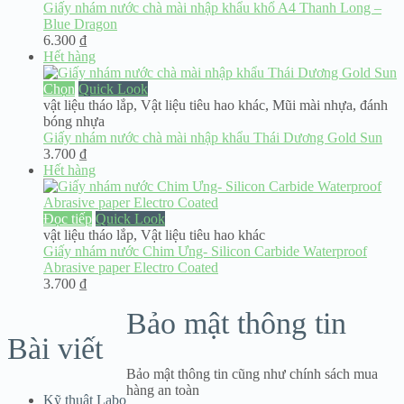
Giấy nhám nước chà mài nhập khẩu khổ A4 Thanh Long –
Blue Dragon
6.300
₫
Hết hàng
Chọn
Quick Look
vật liệu tháo lắp
,
Vật liệu tiêu hao khác
,
Mũi mài nhựa, đánh
bóng nhựa
Giấy nhám nước chà mài nhập khẩu Thái Dương Gold Sun
3.700
₫
Hết hàng
Đọc tiếp
Quick Look
vật liệu tháo lắp
,
Vật liệu tiêu hao khác
Giấy nhám nước Chim Ưng- Silicon Carbide Waterproof
Abrasive paper Electro Coated
3.700
₫
Bảo mật thông tin
Bài viết
Bảo mật thông tin cũng như chính sách mua
hàng an toàn
Kỹ thuật Labo