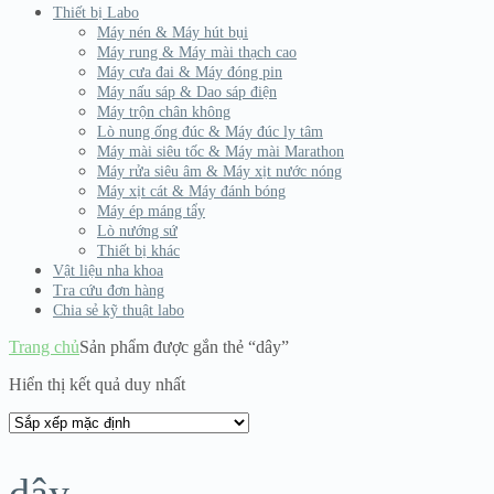
Thiết bị Labo
Máy nén & Máy hút bụi
Máy rung & Máy mài thạch cao
Máy cưa đai & Máy đóng pin
Máy nấu sáp & Dao sáp điện
Máy trộn chân không
Lò nung ống đúc & Máy đúc ly tâm
Máy mài siêu tốc & Máy mài Marathon
Máy rửa siêu âm & Máy xịt nước nóng
Máy xịt cát & Máy đánh bóng
Máy ép máng tẩy
Lò nướng sứ
Thiết bị khác
Vật liệu nha khoa
Tra cứu đơn hàng
Chia sẻ kỹ thuật labo
Trang chủ
Sản phẩm được gắn thẻ “dây”
Hiển thị kết quả duy nhất
dây