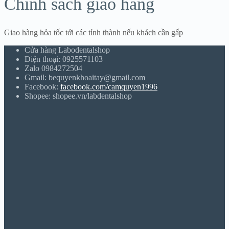
Chính sách giao hàng
Giao hàng hỏa tốc tới các tỉnh thành nếu khách cần gấp
Cửa hàng Labodentalshop
Điện thoại: 0925571103
Zalo 0984272504
Gmail: bequyenkhoaitay@gmail.com
Facebook:
facebook.com/camquyen1996
Shopee: shopee.vn/labdentalshop