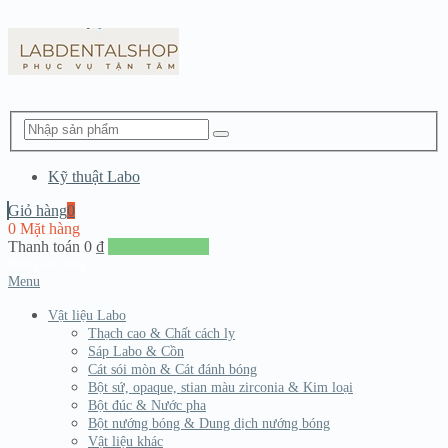
Kỹ thuật Labo
Giỏ hàng
0
0 Mặt hàng
Thanh toán
0
₫
Đến giang hàng
Menu
Vật liệu Labo
Thạch cao & Chất cách ly
Sáp Labo & Cồn
Cát sói mòn & Cát đánh bóng
Bột sứ, opaque, stian màu zirconia & Kim loại
Bột đúc & Nước pha
Bột nướng bóng & Dung dịch nướng bóng
Vật liệu khác