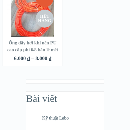
HẾT
HÀNG
Ống dây hơi khí nén PU
cao cấp phi 6/8 bán lẻ mét
6.000
₫
–
8.000
₫
Bài viết
Kỹ thuật Labo