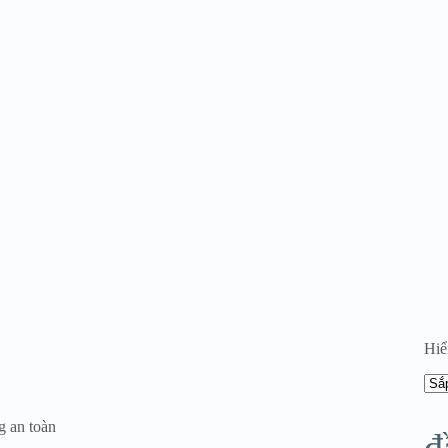
Hiể
g an toàn
đ