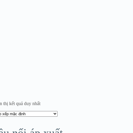
n thị kết quả duy nhất
ầu nối áp xuất