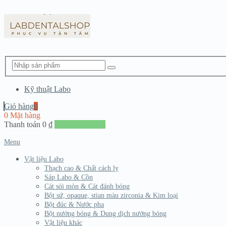
Kỹ thuật Labo
Giỏ hàng
0
0 Mặt hàng
Thanh toán
0
₫
Đến giang hàng
Menu
Vật liệu Labo
Thạch cao & Chất cách ly
Sáp Labo & Cồn
Cát sói mòn & Cát đánh bóng
Bột sứ, opaque, stian màu zirconia & Kim loại
Bột đúc & Nước pha
Bột nướng bóng & Dung dịch nướng bóng
Vật liệu khác