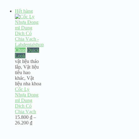
Hết hàng
Chọn
Quick
Look
vật liệu tháo
lắp
,
Vật liệu
tiêu hao
khác
,
Vật
liệu nha khoa
Cốc Ly
Nhựa Đong
ml Dung
Dịch Có
Chia Vạch
15.800
₫
–
Khoảng
26.200
₫
giá:
từ