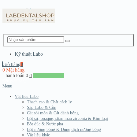
Kỹ thuật Labo
Giỏ hàng
0
0 Mặt hàng
Thanh toán
0
₫
Đến giang hàng
Menu
Vật liệu Labo
Thạch cao & Chất cách ly
Sáp Labo & Cồn
Cát sói mòn & Cát đánh bóng
Bột sứ, opaque, stian màu zirconia & Kim loại
Bột đúc & Nước pha
Bột nướng bóng & Dung dịch nướng bóng
Vật liệu khác