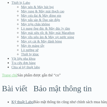
Thiết bị Labo
Máy nén & Máy hút bụi
Máy rung & Máy mài thạch cao
Máy cưa đai & Máy đóng pin
Máy nấu sáp & Dao sáp điện
Máy trộn chân không
Lò nung ống đúc & Máy đúc ly tâm
Máy mài siêu tốc & Máy mài Marathon
Máy rửa siêu âm & Máy xịt nước nóng
Máy xịt cát & Máy đánh bóng
Máy ép máng tẩy
Lò nướng sứ
Thiết bị khác
Vật liệu nha khoa
Tra cứu đơn hàng
Chia sẻ kỹ thuật labo
Trang chủ
Sản phẩm được gắn thẻ “co”
Bài viết
Bảo mật thông tin
Kỹ thuật Labo
Bảo mật thông tin cũng như chính sách mua hàn