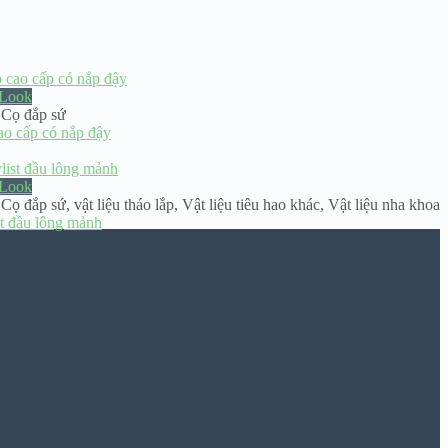
 Look
 Cọ đắp sứ
ao cấp có nắp đậy
 Look
 Cọ đắp sứ
,
vật liệu tháo lắp
,
Vật liệu tiêu hao khác
,
Vật liệu nha khoa
.
st đầu lông mảnh