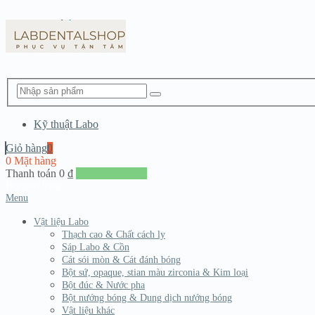
Kỹ thuật Labo
Giỏ hàng
0
0 Mặt hàng
Thanh toán
0
₫
Đến giang hàng
Menu
Vật liệu Labo
Thạch cao & Chất cách ly
Sáp Labo & Cồn
Cát sói mòn & Cát đánh bóng
Bột sứ, opaque, stian màu zirconia & Kim loại
Bột đúc & Nước pha
Bột nướng bóng & Dung dịch nướng bóng
Vật liệu khác