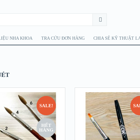
LIỆU NHA KHOA
TRA CỨU ĐƠN HÀNG
CHIA SẺ KỸ THUẬT L
UÉT
SALE!
SA
HẾT
HÀNG