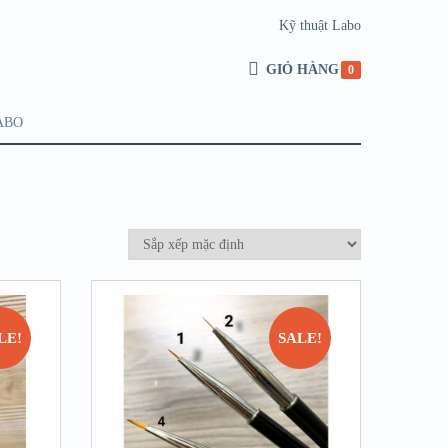
Kỹ thuật Labo
GIỎ HÀNG
0
ABO
LE!
SALE!