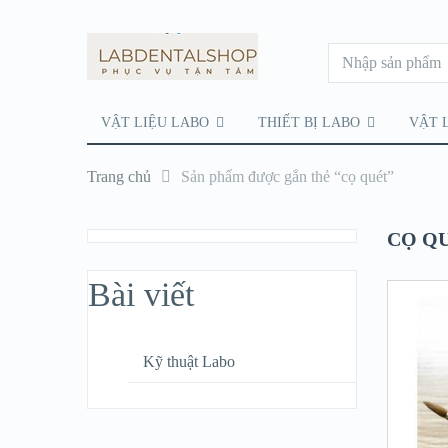
VẬT LIỆU LABO
THIẾT BỊ LABO
VẬT 
Trang chủ
Sản phẩm được gắn thẻ “cọ quét”
CỌ Q
Bài viết
Kỹ thuật Labo