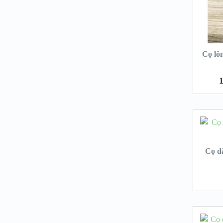
Cọ lô
Cọ đ