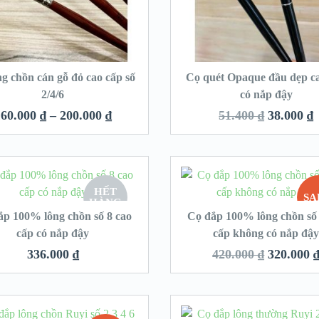
ng chồn cán gỗ đỏ cao cấp số
Cọ quét Opaque đầu dẹp c
2/4/6
có nắp đậy
160.000
₫
–
200.000
₫
51.400
₫
38.000
₫
HẾT
SA
HÀNG
ắp 100% lông chồn số 8 cao
Cọ đắp 100% lông chồn số 
cấp có nắp đậy
cấp không có nắp đậ
336.000
₫
420.000
₫
320.000