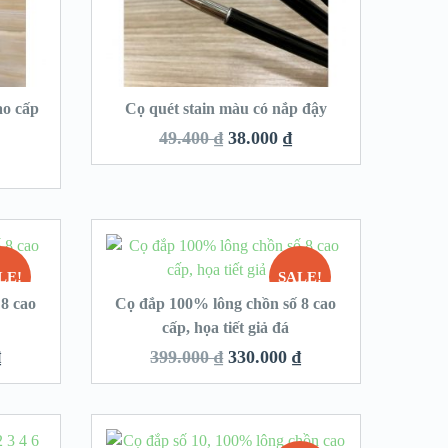
ao cấp
Cọ quét stain màu có nắp đậy
49.400
₫
38.000
₫
LE!
SALE!
8 cao
Cọ đắp 100% lông chồn số 8 cao
y
cấp, họa tiết giả đá
₫
399.000
₫
330.000
₫