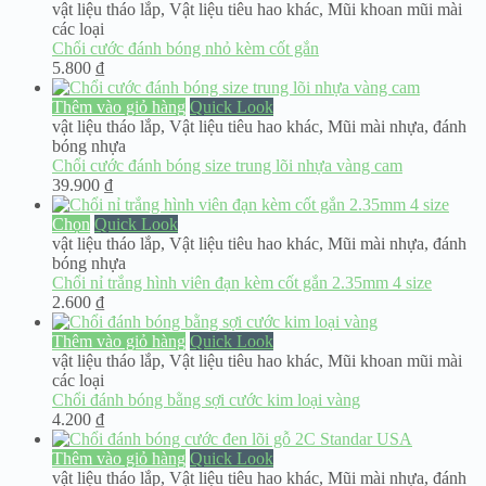
vật liệu tháo lắp
,
Vật liệu tiêu hao khác
,
Mũi khoan mũi mài
các loại
Chổi cước đánh bóng nhỏ kèm cốt gắn
5.800
₫
Thêm vào giỏ hàng
Quick Look
vật liệu tháo lắp
,
Vật liệu tiêu hao khác
,
Mũi mài nhựa, đánh
bóng nhựa
Chổi cước đánh bóng size trung lõi nhựa vàng cam
39.900
₫
Chọn
Quick Look
vật liệu tháo lắp
,
Vật liệu tiêu hao khác
,
Mũi mài nhựa, đánh
bóng nhựa
Chổi nỉ trắng hình viên đạn kèm cốt gắn 2.35mm 4 size
2.600
₫
Thêm vào giỏ hàng
Quick Look
vật liệu tháo lắp
,
Vật liệu tiêu hao khác
,
Mũi khoan mũi mài
các loại
Chổi đánh bóng bằng sợi cước kim loại vàng
4.200
₫
Thêm vào giỏ hàng
Quick Look
vật liệu tháo lắp
,
Vật liệu tiêu hao khác
,
Mũi mài nhựa, đánh