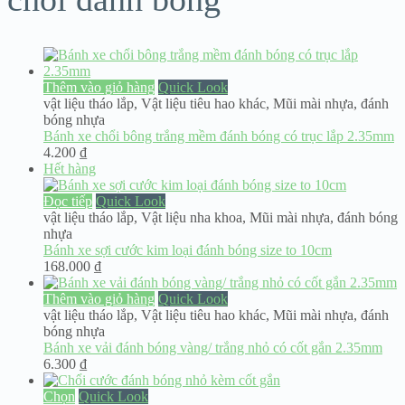
Thêm vào giỏ hàng
Quick Look
vật liệu tháo lắp
,
Vật liệu tiêu hao khác
,
Mũi mài nhựa, đánh
bóng nhựa
Bánh xe chổi bông trắng mềm đánh bóng có trục lắp 2.35mm
4.200
₫
Hết hàng
Đọc tiếp
Quick Look
vật liệu tháo lắp
,
Vật liệu nha khoa
,
Mũi mài nhựa, đánh bóng
nhựa
Bánh xe sợi cước kim loại đánh bóng size to 10cm
168.000
₫
Thêm vào giỏ hàng
Quick Look
vật liệu tháo lắp
,
Vật liệu tiêu hao khác
,
Mũi mài nhựa, đánh
bóng nhựa
Bánh xe vải đánh bóng vàng/ trắng nhỏ có cốt gắn 2.35mm
6.300
₫
Chọn
Quick Look