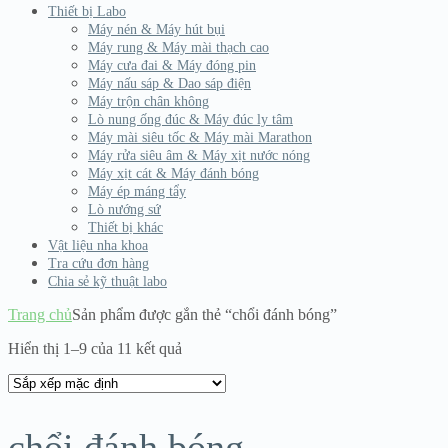
Thiết bị Labo
Máy nén & Máy hút bụi
Máy rung & Máy mài thạch cao
Máy cưa đai & Máy đóng pin
Máy nấu sáp & Dao sáp điện
Máy trộn chân không
Lò nung ống đúc & Máy đúc ly tâm
Máy mài siêu tốc & Máy mài Marathon
Máy rửa siêu âm & Máy xịt nước nóng
Máy xịt cát & Máy đánh bóng
Máy ép máng tẩy
Lò nướng sứ
Thiết bị khác
Vật liệu nha khoa
Tra cứu đơn hàng
Chia sẻ kỹ thuật labo
Trang chủ
Sản phẩm được gắn thẻ “chổi đánh bóng”
Hiển thị 1–9 của 11 kết quả
chổi đánh bóng