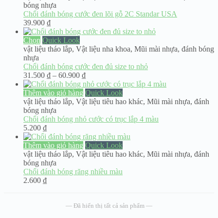
bóng nhựa
Chổi đánh bóng cước đen lõi gỗ 2C Standar USA
39.900
₫
Chọn
Quick Look
vật liệu tháo lắp
,
Vật liệu nha khoa
,
Mũi mài nhựa, đánh bóng
nhựa
Chổi đánh bóng cước đen đủ size to nhỏ
Khoảng
31.500
₫
–
60.900
₫
giá:
từ
Thêm vào giỏ hàng
Quick Look
31.500 ₫
vật liệu tháo lắp
,
Vật liệu tiêu hao khác
,
Mũi mài nhựa, đánh
đến
bóng nhựa
60.900 ₫
Chổi đánh bóng nhỏ cước có trục lắp 4 màu
5.200
₫
Thêm vào giỏ hàng
Quick Look
vật liệu tháo lắp
,
Vật liệu tiêu hao khác
,
Mũi mài nhựa, đánh
bóng nhựa
Chổi đánh bóng răng nhiều màu
2.600
₫
— Đã hiển thị tất cả sản phẩm —