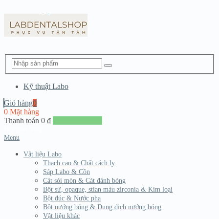
Kỹ thuật Labo
Giỏ hàng
0
0 Mặt hàng
Thanh toán
0
₫
Đến giang hàng
Menu
Vật liệu Labo
Thạch cao & Chất cách ly
Sáp Labo & Cồn
Cát sói mòn & Cát đánh bóng
Bột sứ, opaque, stian màu zirconia & Kim loại
Bột đúc & Nước pha
Bột nướng bóng & Dung dịch nướng bóng
Vật liệu khác