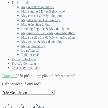
Thiết bị Labo
Máy nén & Máy hút bụi
Máy rung & Máy mài thạch cao
Máy cưa đai & Máy đóng pin
Máy nấu sáp & Dao sáp điện
Máy trộn chân không
Lò nung ống đúc & Máy đúc ly tâm
Máy mài siêu tốc & Máy mài Marathon
Máy rửa siêu âm & Máy xịt nước nóng
Máy xịt cát & Máy đánh bóng
Máy ép máng tẩy
Lò nướng sứ
Thiết bị khác
Vật liệu nha khoa
Tra cứu đơn hàng
Chia sẻ kỹ thuật labo
Trang chủ
Sản phẩm được gắn thẻ “cát sứ sườn”
Hiển thị kết quả duy nhất
cát sứ sườn