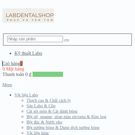
Kỹ thuật Labo
Giỏ hàng
0
0 Mặt hàng
Thanh toán
0
₫
Đến giang hàng
Menu
Vật liệu Labo
Thạch cao & Chất cách ly
Sáp Labo & Cồn
Cát sói mòn & Cát đánh bóng
Bột sứ, opaque, stian màu zirconia & Kim loại
Bột đúc & Nước pha
Bột nướng bóng & Dung dịch nướng bóng
Vật liệu khác