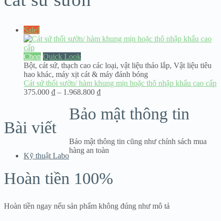
Sale!
Chọn
Quick Look
Bột, cát sứ, thạch cao các loại
,
vật liệu tháo lắp
,
Vật liệu tiêu
hao khác
,
máy xịt cát & máy đánh bóng
Cát sứ thổi sườn/ hàm khung mịn hoặc thô nhập khẩu cao cấp
Khoảng
375.000
₫
–
1.968.800
₫
giá:
Bảo mật thông tin
từ
375.000 ₫
Bài viết
đến
1.968.800 ₫
Bảo mật thông tin cũng như chính sách mua
hàng an toàn
Kỹ thuật Labo
Hoàn tiền 100%
Hoàn tiền ngay nếu sản phẩm không đúng như mô tả