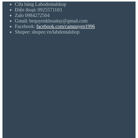
Cửa hàng Labodentalshop
Điện thoại: 0925571103
Zalo 0984272504
Gmail: bequyenkhoaitay@gmail.com
Facebook:
facebook.com/camquyen1996
Shopee: shopee.vn/labdentalshop