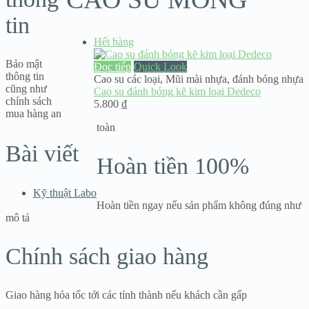
tin
Hết hàng
Bảo mật
Đọc tiếp
Quick Look
thông tin
Cao su các loại
,
Mũi mài nhựa, đánh bóng nhựa
cũng như
Cao su đánh bóng kẽ kim loại Dedeco
chính sách
5.800
₫
mua hàng an
toàn
Bài viết
Hoàn tiền 100%
Kỹ thuật Labo
Hoàn tiền ngay nếu sản phẩm không đúng như
mô tả
Chính sách giao hàng
Giao hàng hỏa tốc tới các tỉnh thành nếu khách cần gấp