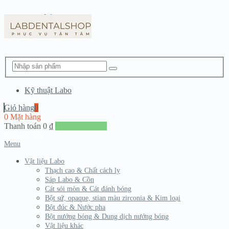
Kỹ thuật Labo
Giỏ hàng
0
0 Mặt hàng
Thanh toán
0
₫
Đến giang hàng
Menu
Vật liệu Labo
Thạch cao & Chất cách ly
Sáp Labo & Cồn
Cát sói mòn & Cát đánh bóng
Bột sứ, opaque, stian màu zirconia & Kim loại
Bột đúc & Nước pha
Bột nướng bóng & Dung dịch nướng bóng
Vật liệu khác