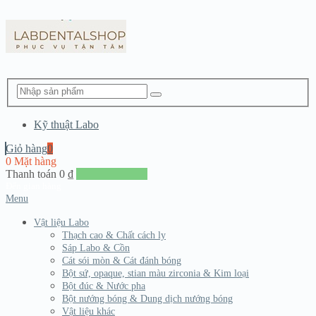
Kỹ thuật Labo
Giỏ hàng
0
0 Mặt hàng
Thanh toán
0
₫
Đến giang hàng
Menu
Vật liệu Labo
Thạch cao & Chất cách ly
Sáp Labo & Cồn
Cát sói mòn & Cát đánh bóng
Bột sứ, opaque, stian màu zirconia & Kim loại
Bột đúc & Nước pha
Bột nướng bóng & Dung dịch nướng bóng
Vật liệu khác