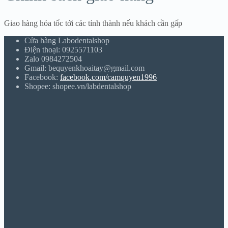
Giao hàng hỏa tốc tới các tỉnh thành nếu khách cần gấp
Cửa hàng Labodentalshop
Điện thoại: 0925571103
Zalo 0984272504
Gmail: bequyenkhoaitay@gmail.com
Facebook:
facebook.com/camquyen1996
Shopee: shopee.vn/labdentalshop