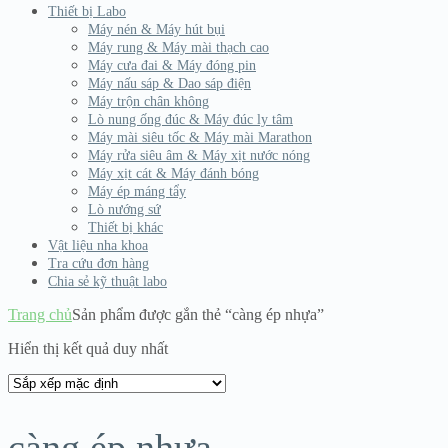
Thiết bị Labo
Máy nén & Máy hút bụi
Máy rung & Máy mài thạch cao
Máy cưa đai & Máy đóng pin
Máy nấu sáp & Dao sáp điện
Máy trộn chân không
Lò nung ống đúc & Máy đúc ly tâm
Máy mài siêu tốc & Máy mài Marathon
Máy rửa siêu âm & Máy xịt nước nóng
Máy xịt cát & Máy đánh bóng
Máy ép máng tẩy
Lò nướng sứ
Thiết bị khác
Vật liệu nha khoa
Tra cứu đơn hàng
Chia sẻ kỹ thuật labo
Trang chủ
Sản phẩm được gắn thẻ “càng ép nhựa”
Hiển thị kết quả duy nhất
càng ép nhựa