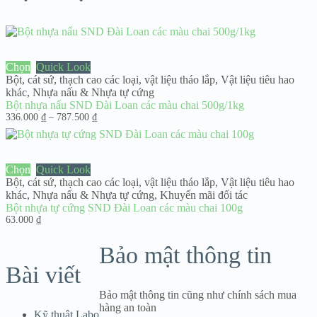
Chọn
Quick Look
Bột, cát sứ, thạch cao các loại
,
vật liệu tháo lắp
,
Vật liệu tiêu hao
khác
,
Nhựa nấu & Nhựa tự cứng
Bột nhựa nấu SND Đài Loan các màu chai 500g/1kg
Khoảng
336.000
₫
–
787.500
₫
giá:
từ
336.000 ₫
đến
Chọn
Quick Look
787.500 ₫
Bột, cát sứ, thạch cao các loại
,
vật liệu tháo lắp
,
Vật liệu tiêu hao
khác
,
Nhựa nấu & Nhựa tự cứng
,
Khuyến mãi đối tác
Bột nhựa tự cứng SND Đài Loan các màu chai 100g
63.000
₫
Bảo mật thông tin
Bài viết
Bảo mật thông tin cũng như chính sách mua
hàng an toàn
Kỹ thuật Labo