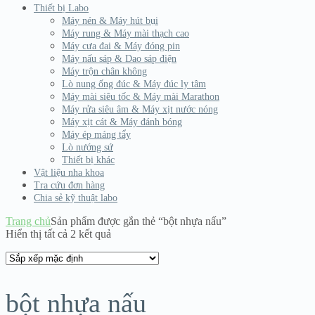
Thiết bị Labo
Máy nén & Máy hút bụi
Máy rung & Máy mài thạch cao
Máy cưa đai & Máy đóng pin
Máy nấu sáp & Dao sáp điện
Máy trộn chân không
Lò nung ống đúc & Máy đúc ly tâm
Máy mài siêu tốc & Máy mài Marathon
Máy rửa siêu âm & Máy xịt nước nóng
Máy xịt cát & Máy đánh bóng
Máy ép máng tẩy
Lò nướng sứ
Thiết bị khác
Vật liệu nha khoa
Tra cứu đơn hàng
Chia sẻ kỹ thuật labo
Trang chủ
Sản phẩm được gắn thẻ “bột nhựa nấu”
Hiển thị tất cả 2 kết quả
bột nhựa nấu