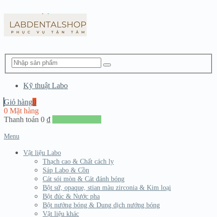
Kỹ thuật Labo
Giỏ hàng
0
0 Mặt hàng
Thanh toán
0
₫
Đến giang hàng
Menu
Vật liệu Labo
Thạch cao & Chất cách ly
Sáp Labo & Cồn
Cát sói mòn & Cát đánh bóng
Bột sứ, opaque, stian màu zirconia & Kim loại
Bột đúc & Nước pha
Bột nướng bóng & Dung dịch nướng bóng
Vật liệu khác