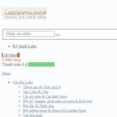
Kỹ thuật Labo
Giỏ hàng
0
0 Mặt hàng
Thanh toán
0
₫
Đến giang hàng
Menu
Vật liệu Labo
Thạch cao & Chất cách ly
Sáp Labo & Cồn
Cát sói mòn & Cát đánh bóng
Bột sứ, opaque, stian màu zirconia & Kim loại
Bột đúc & Nước pha
Bột nướng bóng & Dung dịch nướng bóng
Vật liệu khác