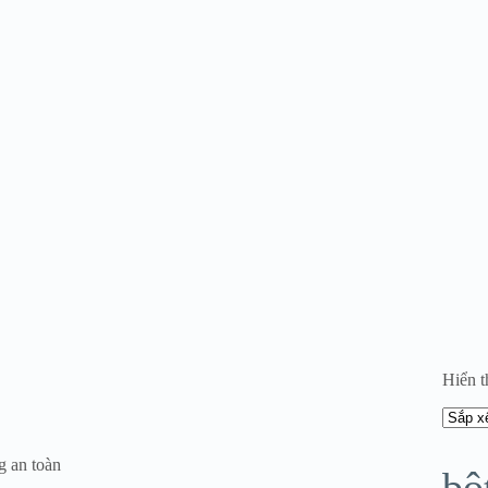
Hiển t
g an toàn
bộ