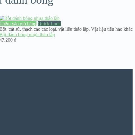
Thêm vào giỏ hàng
Quick Look
Bột, cát sứ, thạch cao các loại
,
vật liệu tháo lắp
,
Vật liệu tiêu hao khác
Bột đánh bóng nhựa tháo lắp
47.200
₫