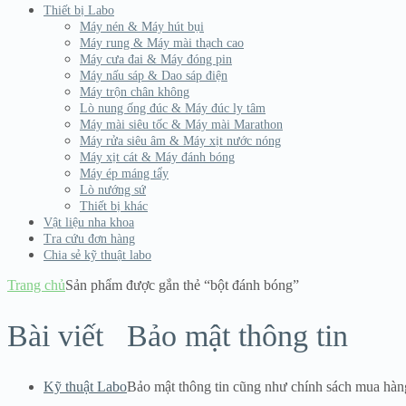
Thiết bị Labo
Máy nén & Máy hút bụi
Máy rung & Máy mài thạch cao
Máy cưa đai & Máy đóng pin
Máy nấu sáp & Dao sáp điện
Máy trộn chân không
Lò nung ống đúc & Máy đúc ly tâm
Máy mài siêu tốc & Máy mài Marathon
Máy rửa siêu âm & Máy xịt nước nóng
Máy xịt cát & Máy đánh bóng
Máy ép máng tẩy
Lò nướng sứ
Thiết bị khác
Vật liệu nha khoa
Tra cứu đơn hàng
Chia sẻ kỹ thuật labo
Trang chủ
Sản phẩm được gắn thẻ “bột đánh bóng”
Bài viết
Bảo mật thông tin
Kỹ thuật Labo
Bảo mật thông tin cũng như chính sách mua hàn