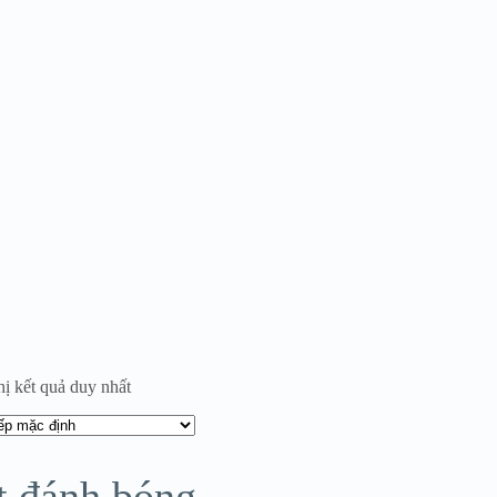
hị kết quả duy nhất
t đánh bóng