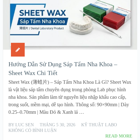
Hướng Dẫn Sử Dụng Sáp Tấm Nha Khoa –
Sheet Wax Chi Tiết
Sheet Wax (薄蜡片) – Sáp Tấm Nha Khoa Là Gì? Sheet Wax
là vật liệu sáp tấm chuyên dụng trong phòng Lab phục hình
nha khoa. Sản phẩm làm từ nguyên liệu nhập khẩu cao cấp,
trong suốt, mềm mại, dễ tạo hình. Thông số: 90×90mm | Dày
0.25–0.70mm | Màu Đỏ & Xanh lá …
BY
LUC SEN
THÁNG 5 30, 2026
KỸ THUẬT LABO
KHÔNG CÓ BÌNH LUẬN
READ MORE