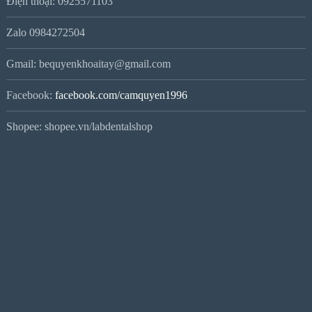
Điện thoại: 0925571103
Zalo 0984272504
Gmail: bequyenkhoaitay@gmail.com
Facebook:
facebook.com/camquyen1996
Shopee: shopee.vn/labdentalshop