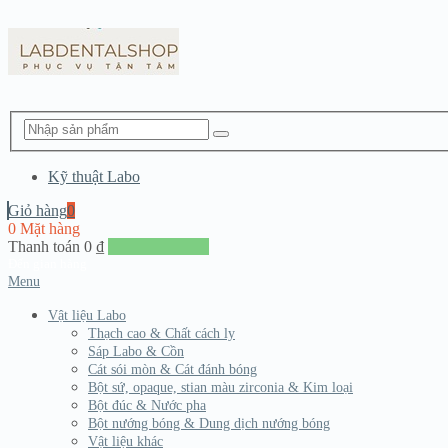
Kỹ thuật Labo
Giỏ hàng
0
0 Mặt hàng
Thanh toán
0
₫
Đến giang hàng
Menu
Vật liệu Labo
Thạch cao & Chất cách ly
Sáp Labo & Cồn
Cát sói mòn & Cát đánh bóng
Bột sứ, opaque, stian màu zirconia & Kim loại
Bột đúc & Nước pha
Bột nướng bóng & Dung dịch nướng bóng
Vật liệu khác