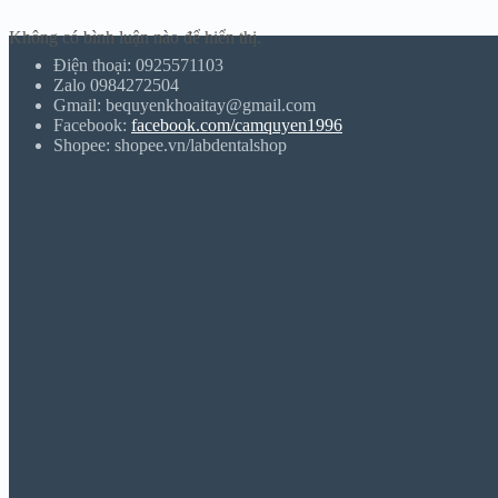
Không có bình luận nào để hiển thị.
Điện thoại: 0925571103
Zalo 0984272504
Gmail: bequyenkhoaitay@gmail.com
Facebook:
facebook.com/camquyen1996
Shopee: shopee.vn/labdentalshop