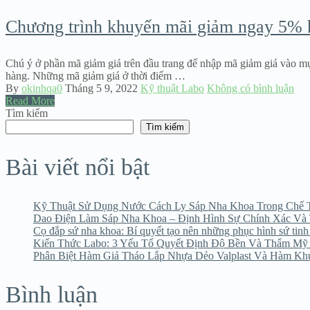
Chương trình khuyến mãi giảm ngay 5% h
Chú ý ở phần mã giảm giá trên đầu trang để nhập mã giảm giá vào mục
hàng. Những mã giảm giá ở thời điểm …
By
okinhqa0
Tháng 5 9, 2022
Kỹ thuật Labo
Không có bình luận
Read More
Tìm kiếm
Tìm kiếm
Bài viết nổi bật
Kỹ Thuật Sử Dụng Nước Cách Ly Sáp Nha Khoa Trong Chế 
Dao Điện Làm Sáp Nha Khoa – Định Hình Sự Chính Xác Và 
Cọ đắp sứ nha khoa: Bí quyết tạo nên những phục hình sứ tinh
Kiến Thức Labo: 3 Yếu Tố Quyết Định Độ Bền Và Thẩm Mỹ
Phân Biệt Hàm Giả Tháo Lắp Nhựa Dẻo Valplast Và Hàm Kh
Bình luận