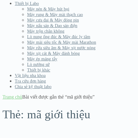
Thiết bị Labo
Máy nén & Máy hút bụi
Máy rung & Máy mài thạch cao
Máy cưa đai & Máy đóng pin
Máy nấu sáp & Dao sáp điện
Máy trộn chân không
Lò nung ống đúc & Máy đúc ly tâm
Máy mài siêu tốc & Máy mài Marathon
Máy rửa siêu âm & Máy xịt nước nóng
Máy xịt cát & Máy đánh bóng
Máy ép máng tẩy
Lò nướng sứ
Thiết bị khác
Vật liệu nha khoa
Tra cứu đơn hàng
Chia sẻ kỹ thuật labo
Trang chủ
Bài viết được gắn thẻ “mã giới thiệu”
Thẻ:
mã giới thiệu