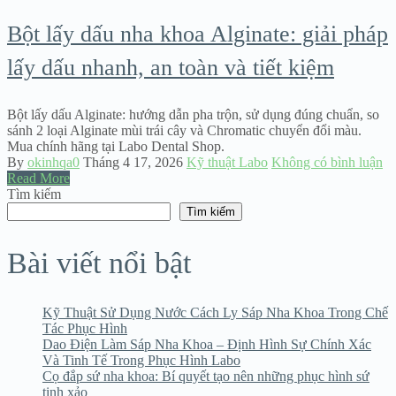
Bột lấy dấu nha khoa Alginate: giải pháp
lấy dấu nhanh, an toàn và tiết kiệm
Bột lấy dấu Alginate: hướng dẫn pha trộn, sử dụng đúng chuẩn, so
sánh 2 loại Alginate mùi trái cây và Chromatic chuyển đổi màu.
Mua chính hãng tại Labo Dental Shop.
By
okinhqa0
Tháng 4 17, 2026
Kỹ thuật Labo
Không có bình luận
Read More
Tìm kiếm
Tìm kiếm
Bài viết nổi bật
Kỹ Thuật Sử Dụng Nước Cách Ly Sáp Nha Khoa Trong Chế
Tác Phục Hình
Dao Điện Làm Sáp Nha Khoa – Định Hình Sự Chính Xác
Và Tinh Tế Trong Phục Hình Labo
Cọ đắp sứ nha khoa: Bí quyết tạo nên những phục hình sứ
tinh xảo