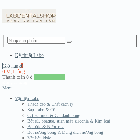
Kỹ thuật Labo
Giỏ hàng
0
0 Mặt hàng
Thanh toán
0
₫
Đến giang hàng
Menu
Vật liệu Labo
Thạch cao & Chất cách ly
Sáp Labo & Cồn
Cát sói mòn & Cát đánh bóng
Bột sứ, opaque, stian màu zirconia & Kim loại
Bột đúc & Nước pha
Bột nướng bóng & Dung dịch nướng bóng
Vật liệu khác