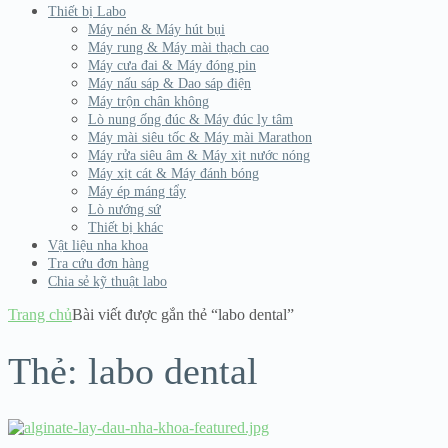
Thiết bị Labo
Máy nén & Máy hút bụi
Máy rung & Máy mài thạch cao
Máy cưa đai & Máy đóng pin
Máy nấu sáp & Dao sáp điện
Máy trộn chân không
Lò nung ống đúc & Máy đúc ly tâm
Máy mài siêu tốc & Máy mài Marathon
Máy rửa siêu âm & Máy xịt nước nóng
Máy xịt cát & Máy đánh bóng
Máy ép máng tẩy
Lò nướng sứ
Thiết bị khác
Vật liệu nha khoa
Tra cứu đơn hàng
Chia sẻ kỹ thuật labo
Trang chủ
Bài viết được gắn thẻ “labo dental”
Thẻ:
labo dental