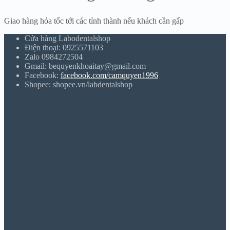
Giao hàng hỏa tốc tới các tỉnh thành nếu khách cần gấp
Cửa hàng Labodentalshop
Điện thoại: 0925571103
Zalo 0984272504
Gmail: bequyenkhoaitay@gmail.com
Facebook:
facebook.com/camquyen1996
Shopee: shopee.vn/labdentalshop