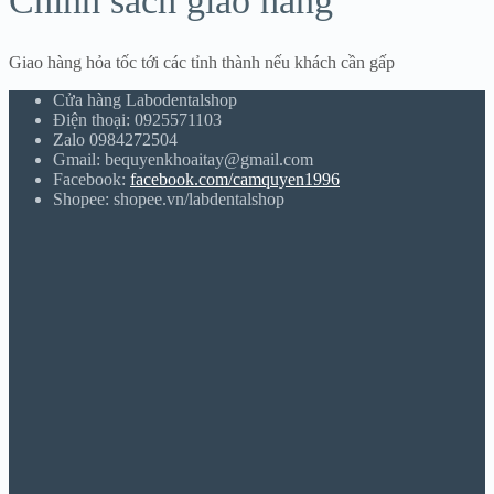
Chính sách giao hàng
Giao hàng hỏa tốc tới các tỉnh thành nếu khách cần gấp
Cửa hàng Labodentalshop
Điện thoại: 0925571103
Zalo 0984272504
Gmail: bequyenkhoaitay@gmail.com
Facebook:
facebook.com/camquyen1996
Shopee: shopee.vn/labdentalshop