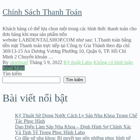
Chính Sách Thanh Toán
Khách hàng có thể lựa chọn một trong các hình thức thanh toán cho
đơn hàng khi mua sản phẩm trên
website LABDENTALSHOP.COM như sau: 1.Thanh toán bằng
tiền mặt Thanh toán trực tiếp tại Công ty Gia Thành theo địa chỉ:
369/13-15 An Dương Vương Phường 10, Quận 6, TP. Hồ Chí
Minh 2 Chuyển khoản …
By
okinhqa0
Tháng 5 9, 2022
Kỹ thuật Labo
Không có bình luận
Read More
Tìm kiếm
Tìm kiếm
Bài viết nổi bật
Kỹ Thuật Sử Dụng Nước Cách Ly Sáp Nha Khoa Trong Chế
Tác Phục Hình
Dao Điện Làm Sáp Nha Khoa – Định Hình Sự Chính Xác
Và Tinh Tế Trong Phục Hình Labo
Cọ đắp sứ nha khoa: Bí quyết tạo nên những phục hình sứ