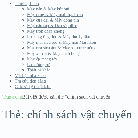
Thiết bị Labo
Máy nén & Máy hút bụi
Máy rung & Máy mài thạch cao
Máy cưa đai & Máy đóng pin
Máy nấu sáp & Dao sáp điện
Máy trộn chân không
Lò nung ống đúc & Máy đúc ly tâm
Máy mài siêu tốc & Máy mài Marathon
Máy rửa siêu âm & Máy xịt nước nóng
Máy xịt cát & Máy đánh bóng
Máy ép máng tẩy
Lò nướng sứ
Thiết bị khác
Vật liệu nha khoa
Tra cứu đơn hàng
Chia sẻ kỹ thuật labo
Trang chủ
Bài viết được gắn thẻ “chính sách vật chuyển”
Thẻ:
chính sách vật chuyển