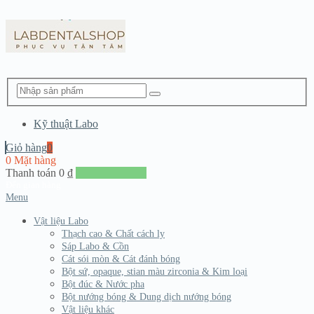
Kỹ thuật Labo
Giỏ hàng
0
0 Mặt hàng
Thanh toán
0
₫
Đến giang hàng
Menu
Vật liệu Labo
Thạch cao & Chất cách ly
Sáp Labo & Cồn
Cát sói mòn & Cát đánh bóng
Bột sứ, opaque, stian màu zirconia & Kim loại
Bột đúc & Nước pha
Bột nướng bóng & Dung dịch nướng bóng
Vật liệu khác