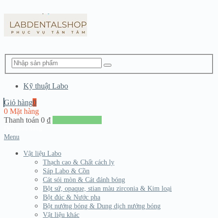
Kỹ thuật Labo
Giỏ hàng
0
0 Mặt hàng
Thanh toán
0
₫
Đến giang hàng
Menu
Vật liệu Labo
Thạch cao & Chất cách ly
Sáp Labo & Cồn
Cát sói mòn & Cát đánh bóng
Bột sứ, opaque, stian màu zirconia & Kim loại
Bột đúc & Nước pha
Bột nướng bóng & Dung dịch nướng bóng
Vật liệu khác