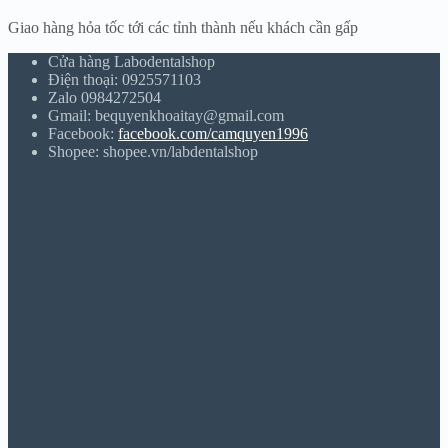
Giao hàng hỏa tốc tới các tỉnh thành nếu khách cần gấp
Cửa hàng Labodentalshop
Điện thoại: 0925571103
Zalo 0984272504
Gmail: bequyenkhoaitay@gmail.com
Facebook:
facebook.com/camquyen1996
Shopee: shopee.vn/labdentalshop