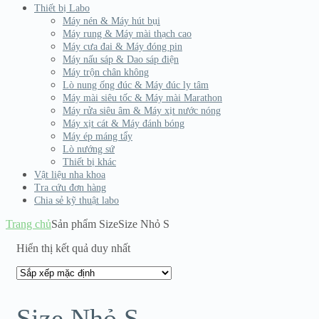
Thiết bị Labo
Máy nén & Máy hút bụi
Máy rung & Máy mài thạch cao
Máy cưa đai & Máy đóng pin
Máy nấu sáp & Dao sáp điện
Máy trộn chân không
Lò nung ống đúc & Máy đúc ly tâm
Máy mài siêu tốc & Máy mài Marathon
Máy rửa siêu âm & Máy xịt nước nóng
Máy xịt cát & Máy đánh bóng
Máy ép máng tẩy
Lò nướng sứ
Thiết bị khác
Vật liệu nha khoa
Tra cứu đơn hàng
Chia sẻ kỹ thuật labo
Trang chủ
Sản phẩm Size
Size Nhỏ S
Hiển thị kết quả duy nhất
Size Nhỏ S