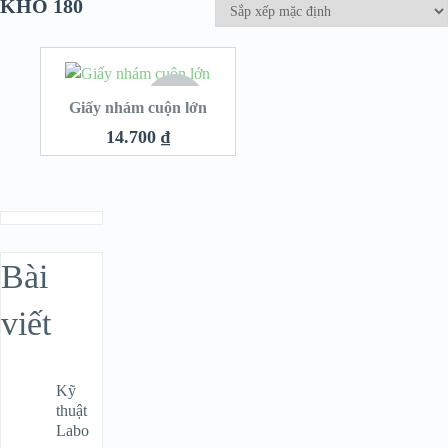
KHỔ 180
HẾT
Giấy nhám cuộn lớn
HÀNG
14.700
₫
Bài
viết
Kỹ
thuật
Labo