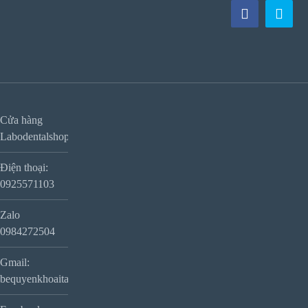
Cửa hàng
Labodentalshop
Điện thoại:
0925571103
Zalo
0984272504
Gmail:
bequyenkhoaitay@gmail.com