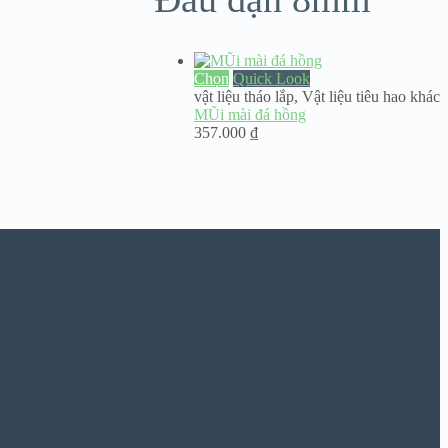
Chọn
Quick Look
vật liệu tháo lắp
,
Vật liệu tiêu hao khác
MŨi mài đá hồng
357.000
₫