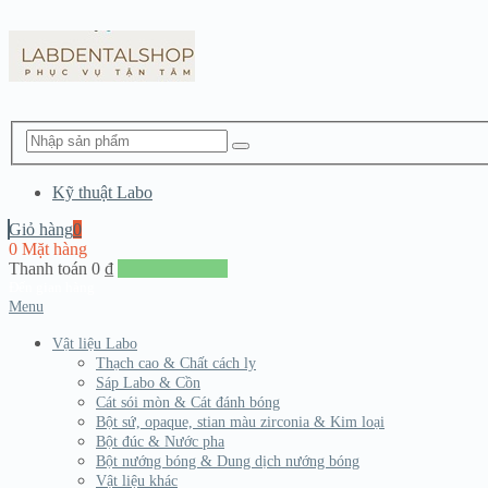
Kỹ thuật Labo
Giỏ hàng
0
0 Mặt hàng
Thanh toán
0
₫
Đến giang hàng
Menu
Vật liệu Labo
Thạch cao & Chất cách ly
Sáp Labo & Cồn
Cát sói mòn & Cát đánh bóng
Bột sứ, opaque, stian màu zirconia & Kim loại
Bột đúc & Nước pha
Bột nướng bóng & Dung dịch nướng bóng
Vật liệu khác