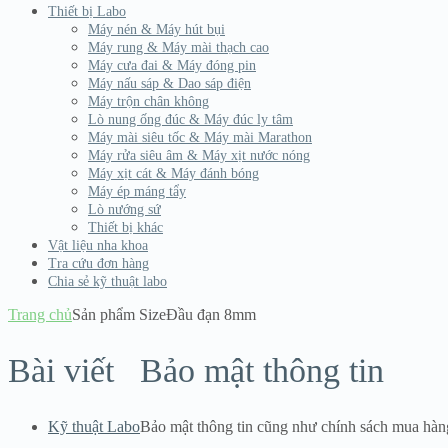
Thiết bị Labo
Máy nén & Máy hút bụi
Máy rung & Máy mài thạch cao
Máy cưa đai & Máy đóng pin
Máy nấu sáp & Dao sáp điện
Máy trộn chân không
Lò nung ống đúc & Máy đúc ly tâm
Máy mài siêu tốc & Máy mài Marathon
Máy rửa siêu âm & Máy xịt nước nóng
Máy xịt cát & Máy đánh bóng
Máy ép máng tẩy
Lò nướng sứ
Thiết bị khác
Vật liệu nha khoa
Tra cứu đơn hàng
Chia sẻ kỹ thuật labo
Trang chủ
Sản phẩm Size
Đầu đạn 8mm
Bài viết
Bảo mật thông tin
Kỹ thuật Labo
Bảo mật thông tin cũng như chính sách mua hàn