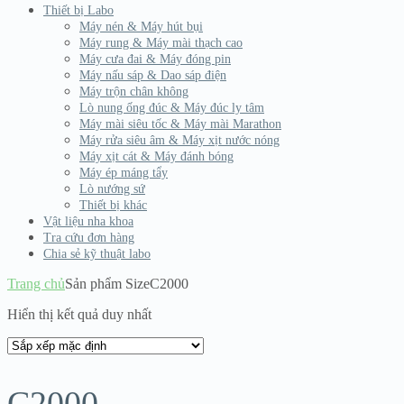
Thiết bị Labo
Máy nén & Máy hút bụi
Máy rung & Máy mài thạch cao
Máy cưa đai & Máy đóng pin
Máy nấu sáp & Dao sáp điện
Máy trộn chân không
Lò nung ống đúc & Máy đúc ly tâm
Máy mài siêu tốc & Máy mài Marathon
Máy rửa siêu âm & Máy xịt nước nóng
Máy xịt cát & Máy đánh bóng
Máy ép máng tẩy
Lò nướng sứ
Thiết bị khác
Vật liệu nha khoa
Tra cứu đơn hàng
Chia sẻ kỹ thuật labo
Trang chủ
Sản phẩm Size
C2000
Hiển thị kết quả duy nhất
C2000