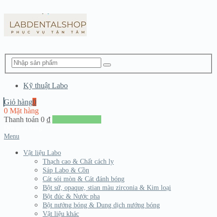
Kỹ thuật Labo
Giỏ hàng
0
0 Mặt hàng
Thanh toán
0
₫
Đến giang hàng
Menu
Vật liệu Labo
Thạch cao & Chất cách ly
Sáp Labo & Cồn
Cát sói mòn & Cát đánh bóng
Bột sứ, opaque, stian màu zirconia & Kim loại
Bột đúc & Nước pha
Bột nướng bóng & Dung dịch nướng bóng
Vật liệu khác