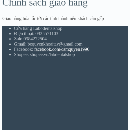
Chính sách giao hàng
Giao hàng hỏa tốc tới các tỉnh thành nếu khách cần gấp
Cửa hàng Labodentalshop
Điện thoại: 0925571103
Zalo 0984272504
Gmail: bequyenkhoaitay@gmail.com
Facebook:
facebook.com/camquyen1996
Shopee: shopee.vn/labdentalshop