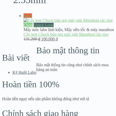
Sale!
Chọn
Quick Look
Máy móc labo linh kiện
,
Mày siêu tốc & máy marathon
Cây kẹp Chuck búp sen máy mài Marathon các size
Giá
Giá
131.200
₫
100.000
₫
gốc
hiện
Bảo mật thông tin
là:
tại
131.200 ₫.
là:
Bài viết
100.000 ₫.
Bảo mật thông tin cũng như chính sách mua
hàng an toàn
Kỹ thuật Labo
Hoàn tiền 100%
Hoàn tiền ngay nếu sản phẩm không đúng như mô tả
Chính sách giao hàng