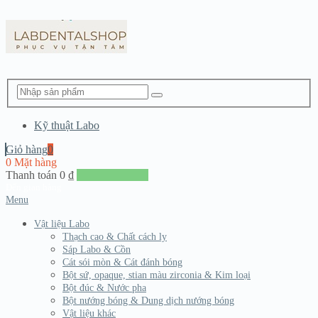
Kỹ thuật Labo
Giỏ hàng
0
0 Mặt hàng
Thanh toán
0
₫
Đến giang hàng
Menu
Vật liệu Labo
Thạch cao & Chất cách ly
Sáp Labo & Cồn
Cát sói mòn & Cát đánh bóng
Bột sứ, opaque, stian màu zirconia & Kim loại
Bột đúc & Nước pha
Bột nướng bóng & Dung dịch nướng bóng
Vật liệu khác