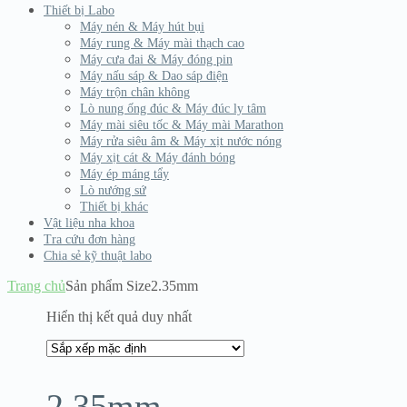
Thiết bị Labo
Máy nén & Máy hút bụi
Máy rung & Máy mài thạch cao
Máy cưa đai & Máy đóng pin
Máy nấu sáp & Dao sáp điện
Máy trộn chân không
Lò nung ống đúc & Máy đúc ly tâm
Máy mài siêu tốc & Máy mài Marathon
Máy rửa siêu âm & Máy xịt nước nóng
Máy xịt cát & Máy đánh bóng
Máy ép máng tẩy
Lò nướng sứ
Thiết bị khác
Vật liệu nha khoa
Tra cứu đơn hàng
Chia sẻ kỹ thuật labo
Trang chủ
Sản phẩm Size
2.35mm
Hiển thị kết quả duy nhất
2.35mm