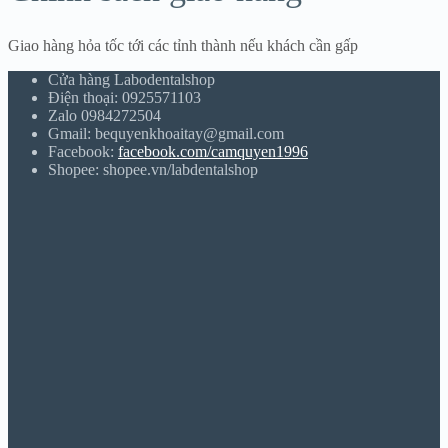
Giao hàng hỏa tốc tới các tỉnh thành nếu khách cần gấp
Cửa hàng Labodentalshop
Điện thoại: 0925571103
Zalo 0984272504
Gmail: bequyenkhoaitay@gmail.com
Facebook:
facebook.com/camquyen1996
Shopee: shopee.vn/labdentalshop