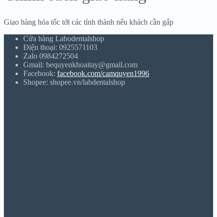
Giao hàng hỏa tốc tới các tỉnh thành nếu khách cần gấp
Cửa hàng Labodentalshop
Điện thoại: 0925571103
Zalo 0984272504
Gmail: bequyenkhoaitay@gmail.com
Facebook:
facebook.com/camquyen1996
Shopee: shopee.vn/labdentalshop