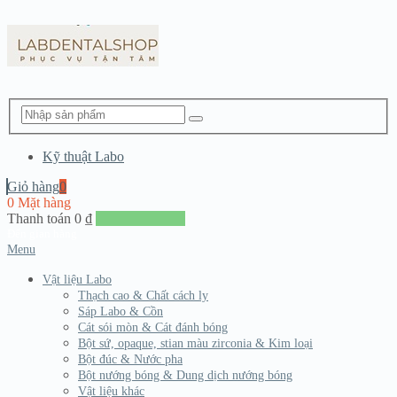
Kỹ thuật Labo
Giỏ hàng
0
0 Mặt hàng
Thanh toán
0
₫
Đến giang hàng
Menu
Vật liệu Labo
Thạch cao & Chất cách ly
Sáp Labo & Cồn
Cát sói mòn & Cát đánh bóng
Bột sứ, opaque, stian màu zirconia & Kim loại
Bột đúc & Nước pha
Bột nướng bóng & Dung dịch nướng bóng
Vật liệu khác