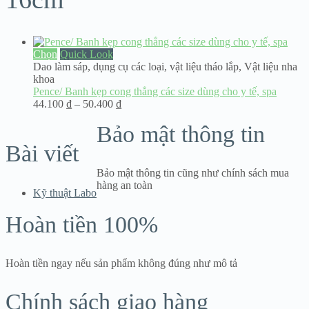
Chọn
Quick Look
Dao làm sáp, dụng cụ các loại
,
vật liệu tháo lắp
,
Vật liệu nha
khoa
Pence/ Banh kẹp cong thẳng các size dùng cho y tế, spa
Khoảng
44.100
₫
–
50.400
₫
giá:
Bảo mật thông tin
từ
44.100 ₫
Bài viết
đến
50.400 ₫
Bảo mật thông tin cũng như chính sách mua
hàng an toàn
Kỹ thuật Labo
Hoàn tiền 100%
Hoàn tiền ngay nếu sản phẩm không đúng như mô tả
Chính sách giao hàng