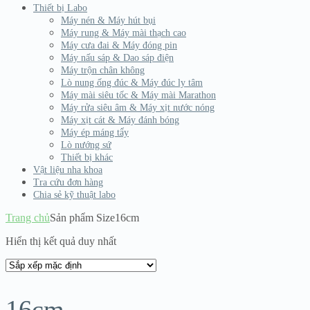
Thiết bị Labo
Máy nén & Máy hút bụi
Máy rung & Máy mài thạch cao
Máy cưa đai & Máy đóng pin
Máy nấu sáp & Dao sáp điện
Máy trộn chân không
Lò nung ống đúc & Máy đúc ly tâm
Máy mài siêu tốc & Máy mài Marathon
Máy rửa siêu âm & Máy xịt nước nóng
Máy xịt cát & Máy đánh bóng
Máy ép máng tẩy
Lò nướng sứ
Thiết bị khác
Vật liệu nha khoa
Tra cứu đơn hàng
Chia sẻ kỹ thuật labo
Trang chủ
Sản phẩm Size
16cm
Hiển thị kết quả duy nhất
16cm