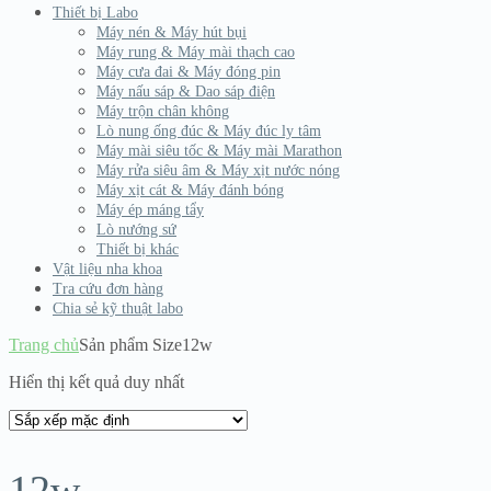
Thiết bị Labo
Máy nén & Máy hút bụi
Máy rung & Máy mài thạch cao
Máy cưa đai & Máy đóng pin
Máy nấu sáp & Dao sáp điện
Máy trộn chân không
Lò nung ống đúc & Máy đúc ly tâm
Máy mài siêu tốc & Máy mài Marathon
Máy rửa siêu âm & Máy xịt nước nóng
Máy xịt cát & Máy đánh bóng
Máy ép máng tẩy
Lò nướng sứ
Thiết bị khác
Vật liệu nha khoa
Tra cứu đơn hàng
Chia sẻ kỹ thuật labo
Trang chủ
Sản phẩm Size
12w
Hiển thị kết quả duy nhất
12w