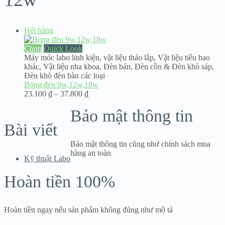
Hết hàng
Chọn
Quick Look
Máy móc labo linh kiện
,
vật liệu tháo lắp
,
Vật liệu tiêu hao
khác
,
Vật liệu nha khoa
,
Đèn bán
,
Đèn cồn & Đèn khò sáp
,
Đèn khò đèn bàn các loại
Bóng đèn 9w,12w,18w
Khoảng
23.100
₫
–
37.800
₫
giá:
Bảo mật thông tin
từ
23.100 ₫
Bài viết
đến
37.800 ₫
Bảo mật thông tin cũng như chính sách mua
hàng an toàn
Kỹ thuật Labo
Hoàn tiền 100%
Hoàn tiền ngay nếu sản phẩm không đúng như mô tả