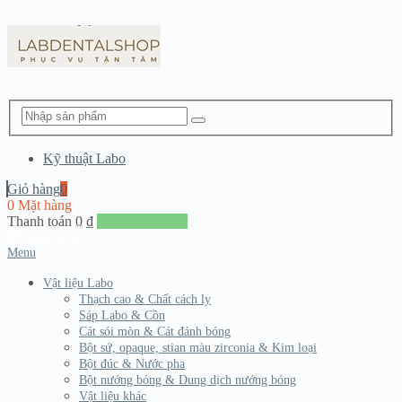
Kỹ thuật Labo
Giỏ hàng
0
0 Mặt hàng
Thanh toán
0
₫
Đến giang hàng
Menu
Vật liệu Labo
Thạch cao & Chất cách ly
Sáp Labo & Cồn
Cát sói mòn & Cát đánh bóng
Bột sứ, opaque, stian màu zirconia & Kim loại
Bột đúc & Nước pha
Bột nướng bóng & Dung dịch nướng bóng
Vật liệu khác