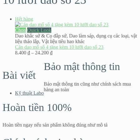
Hết hàng
Chọn
Quick Look
Dao khắc sứ & Cọ đắp sứ
,
Dao làm sáp, dụng cụ các loại
,
vật
liệu tháo lắp
,
Vật liệu tiêu hao khác
Cán dao mổ số 4 tặng kèm 10 lưỡi dao số 23
Khoảng
8.400
₫
–
24.200
₫
giá:
Bảo mật thông tin
từ
8.400 ₫
Bài viết
đến
24.200 ₫
Bảo mật thông tin cũng như chính sách mua
hàng an toàn
Kỹ thuật Labo
Hoàn tiền 100%
Hoàn tiền ngay nếu sản phẩm không đúng như mô tả