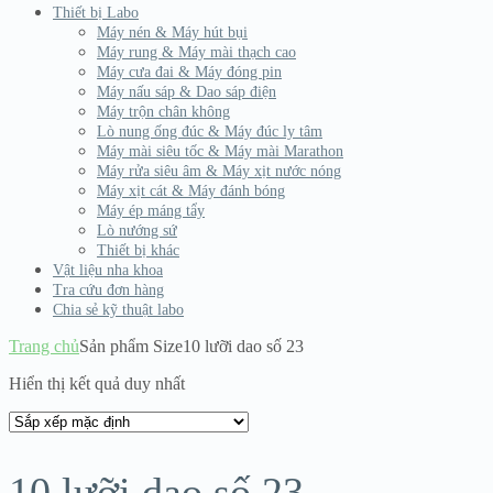
Thiết bị Labo
Máy nén & Máy hút bụi
Máy rung & Máy mài thạch cao
Máy cưa đai & Máy đóng pin
Máy nấu sáp & Dao sáp điện
Máy trộn chân không
Lò nung ống đúc & Máy đúc ly tâm
Máy mài siêu tốc & Máy mài Marathon
Máy rửa siêu âm & Máy xịt nước nóng
Máy xịt cát & Máy đánh bóng
Máy ép máng tẩy
Lò nướng sứ
Thiết bị khác
Vật liệu nha khoa
Tra cứu đơn hàng
Chia sẻ kỹ thuật labo
Trang chủ
Sản phẩm Size
10 lưỡi dao số 23
Hiển thị kết quả duy nhất
10 lưỡi dao số 23