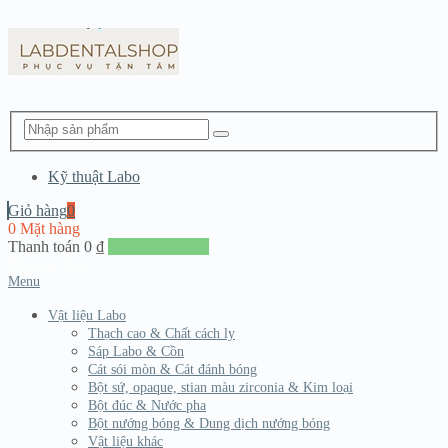
Kỹ thuật Labo
Giỏ hàng
0
0 Mặt hàng
Thanh toán
0
₫
Đến giang hàng
Menu
Vật liệu Labo
Thạch cao & Chất cách ly
Sáp Labo & Cồn
Cát sói mòn & Cát đánh bóng
Bột sứ, opaque, stian màu zirconia & Kim loại
Bột đúc & Nước pha
Bột nướng bóng & Dung dịch nướng bóng
Vật liệu khác