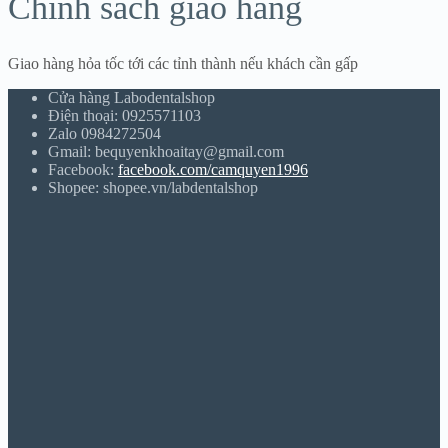
Chính sách giao hàng
Giao hàng hỏa tốc tới các tỉnh thành nếu khách cần gấp
Cửa hàng Labodentalshop
Điện thoại: 0925571103
Zalo 0984272504
Gmail: bequyenkhoaitay@gmail.com
Facebook:
facebook.com/camquyen1996
Shopee: shopee.vn/labdentalshop