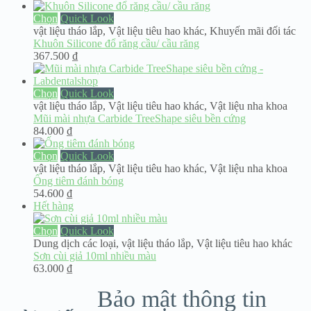
gốc
hiện
là:
tại
Chọn
Quick Look
62.000 ₫.
là:
vật liệu tháo lắp
,
Vật liệu tiêu hao khác
,
Khuyến mãi đối tác
40.000 ₫.
Khuôn Silicone đổ răng cầu/ cầu răng
367.500
₫
Chọn
Quick Look
vật liệu tháo lắp
,
Vật liệu tiêu hao khác
,
Vật liệu nha khoa
Mũi mài nhựa Carbide TreeShape siêu bền cứng
84.000
₫
Chọn
Quick Look
vật liệu tháo lắp
,
Vật liệu tiêu hao khác
,
Vật liệu nha khoa
Ống tiêm đánh bóng
54.600
₫
Hết hàng
Chọn
Quick Look
Dung dịch các loại
,
vật liệu tháo lắp
,
Vật liệu tiêu hao khác
Sơn cùi giả 10ml nhiều màu
63.000
₫
Bảo mật thông tin