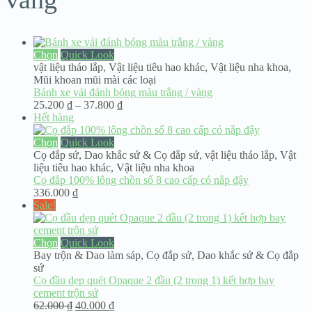
Chọn
Quick Look
vật liệu tháo lắp
,
Vật liệu tiêu hao khác
,
Vật liệu nha khoa
,
Mũi khoan mũi mài các loại
Bánh xe vải đánh bóng màu trắng / vàng
Khoảng
25.200
₫
–
37.800
₫
giá:
Hết hàng
từ
25.200 ₫
Chọn
Quick Look
đến
Cọ đắp sứ
,
Dao khắc sứ & Cọ đắp sứ
,
vật liệu tháo lắp
,
Vật
37.800 ₫
liệu tiêu hao khác
,
Vật liệu nha khoa
Cọ đắp 100% lông chồn số 8 cao cấp có nắp đậy
336.000
₫
Sale!
Chọn
Quick Look
Bay trộn & Dao làm sáp
,
Cọ đắp sứ
,
Dao khắc sứ & Cọ đắp
sứ
Cọ đầu dẹp quét Opaque 2 đầu (2 trong 1) kết hợp bay
cement trộn sứ
Giá
Giá
62.000
₫
40.000
₫