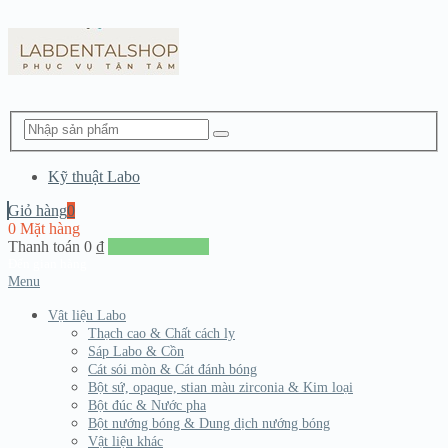
Kỹ thuật Labo
Giỏ hàng
0
0 Mặt hàng
Thanh toán
0
₫
Đến giang hàng
Menu
Vật liệu Labo
Thạch cao & Chất cách ly
Sáp Labo & Cồn
Cát sói mòn & Cát đánh bóng
Bột sứ, opaque, stian màu zirconia & Kim loại
Bột đúc & Nước pha
Bột nướng bóng & Dung dịch nướng bóng
Vật liệu khác