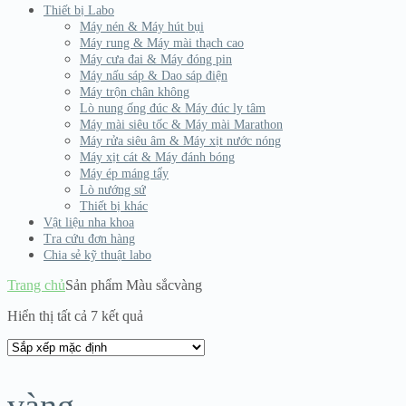
Thiết bị Labo
Máy nén & Máy hút bụi
Máy rung & Máy mài thạch cao
Máy cưa đai & Máy đóng pin
Máy nấu sáp & Dao sáp điện
Máy trộn chân không
Lò nung ống đúc & Máy đúc ly tâm
Máy mài siêu tốc & Máy mài Marathon
Máy rửa siêu âm & Máy xịt nước nóng
Máy xịt cát & Máy đánh bóng
Máy ép máng tẩy
Lò nướng sứ
Thiết bị khác
Vật liệu nha khoa
Tra cứu đơn hàng
Chia sẻ kỹ thuật labo
Trang chủ
Sản phẩm Màu sắc
vàng
Hiển thị tất cả 7 kết quả
vàng