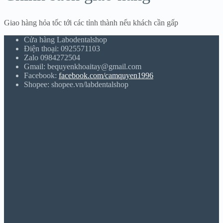
Giao hàng hỏa tốc tới các tỉnh thành nếu khách cần gấp
Cửa hàng Labodentalshop
Điện thoại: 0925571103
Zalo 0984272504
Gmail: bequyenkhoaitay@gmail.com
Facebook:
facebook.com/camquyen1996
Shopee: shopee.vn/labdentalshop