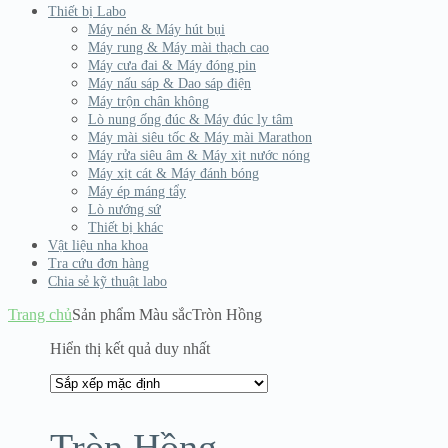
Thiết bị Labo
Máy nén & Máy hút bụi
Máy rung & Máy mài thạch cao
Máy cưa đai & Máy đóng pin
Máy nấu sáp & Dao sáp điện
Máy trộn chân không
Lò nung ống đúc & Máy đúc ly tâm
Máy mài siêu tốc & Máy mài Marathon
Máy rửa siêu âm & Máy xịt nước nóng
Máy xịt cát & Máy đánh bóng
Máy ép máng tẩy
Lò nướng sứ
Thiết bị khác
Vật liệu nha khoa
Tra cứu đơn hàng
Chia sẻ kỹ thuật labo
Trang chủ
Sản phẩm Màu sắc
Tròn Hồng
Hiển thị kết quả duy nhất
Tròn Hồng