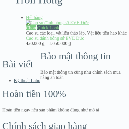
Hết hàng
Chọn
Quick Look
Cao su các loại
,
vật liệu tháo lắp
,
Vật liệu tiêu hao khác
Cao su đánh bóng sứ EVE Đức
Khoảng
420.000
₫
–
1.050.000
₫
giá:
Bảo mật thông tin
từ
420.000 ₫
Bài viết
đến
1.050.000 ₫
Bảo mật thông tin cũng như chính sách mua
hàng an toàn
Kỹ thuật Labo
Hoàn tiền 100%
Hoàn tiền ngay nếu sản phẩm không đúng như mô tả
Chính sách giao hàng