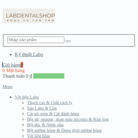
Kỹ thuật Labo
Giỏ hàng
0
0 Mặt hàng
Thanh toán
0
₫
Đến giang hàng
Menu
Vật liệu Labo
Thạch cao & Chất cách ly
Sáp Labo & Cồn
Cát sói mòn & Cát đánh bóng
Bột sứ, opaque, stian màu zirconia & Kim loại
Bột đúc & Nước pha
Bột nướng bóng & Dung dịch nướng bóng
Vật liệu khác