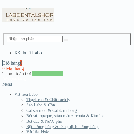
Kỹ thuật Labo
Giỏ hàng
0
0 Mặt hàng
Thanh toán
0
₫
Đến giang hàng
Menu
Vật liệu Labo
Thạch cao & Chất cách ly
Sáp Labo & Cồn
Cát sói mòn & Cát đánh bóng
Bột sứ, opaque, stian màu zirconia & Kim loại
Bột đúc & Nước pha
Bột nướng bóng & Dung dịch nướng bóng
Vật liệu khác