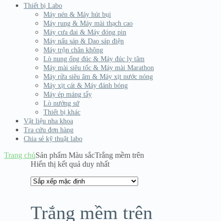
Thiết bị Labo
Máy nén & Máy hút bụi
Máy rung & Máy mài thạch cao
Máy cưa đai & Máy đóng pin
Máy nấu sáp & Dao sáp điện
Máy trộn chân không
Lò nung ống đúc & Máy đúc ly tâm
Máy mài siêu tốc & Máy mài Marathon
Máy rửa siêu âm & Máy xịt nước nóng
Máy xịt cát & Máy đánh bóng
Máy ép máng tẩy
Lò nướng sứ
Thiết bị khác
Vật liệu nha khoa
Tra cứu đơn hàng
Chia sẻ kỹ thuật labo
Trang chủ
Sản phẩm Màu sắc
Trắng mềm trên
Hiển thị kết quả duy nhất
Trắng mềm trên