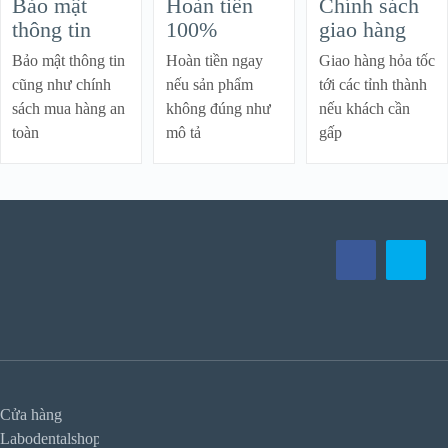
Bảo mật
Hoàn tiền
Chính sách
261.400 ₫.
là:
thông tin
100%
giao hàng
200.000 ₫.
Bảo mật thông tin
Hoàn tiền ngay
Giao hàng hỏa tốc
cũng như chính
nếu sản phẩm
tới các tỉnh thành
sách mua hàng an
không đúng như
nếu khách cần
toàn
mô tả
gấp
Cửa hàng
Labodentalshop