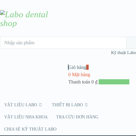
Kỹ thuật Labo
Giỏ hàng
0
0 Mặt hàng
Thanh toán
0
₫
Đến giang hàng
VẬT LIỆU LABO
THIẾT BỊ LABO
VẬT LIỆU NHA KHOA
TRA CỨU ĐƠN HÀNG
CHIA SẺ KỸ THUẬT LABO