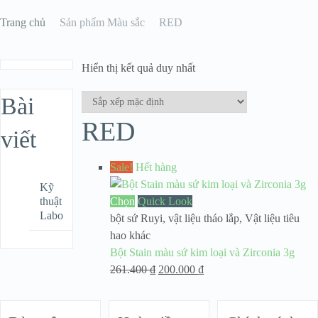
Trang chủ
Sản phẩm Màu sắc
RED
Hiển thị kết quả duy nhất
Bài
RED
viết
Sale!
Hết hàng
Kỹ
thuật
Chọn
Quick Look
Labo
bột sứ Ruyi
,
vật liệu tháo lắp
,
Vật liệu tiêu
hao khác
Bột Stain màu sứ kim loại và Zirconia 3g
Giá
Giá
261.400
₫
200.000
₫
gốc
hiện
là:
tại