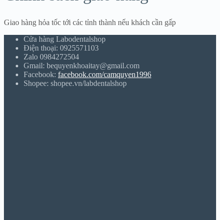
Giao hàng hỏa tốc tới các tỉnh thành nếu khách cần gấp
Cửa hàng Labodentalshop
Điện thoại: 0925571103
Zalo 0984272504
Gmail: bequyenkhoaitay@gmail.com
Facebook:
facebook.com/camquyen1996
Shopee: shopee.vn/labdentalshop