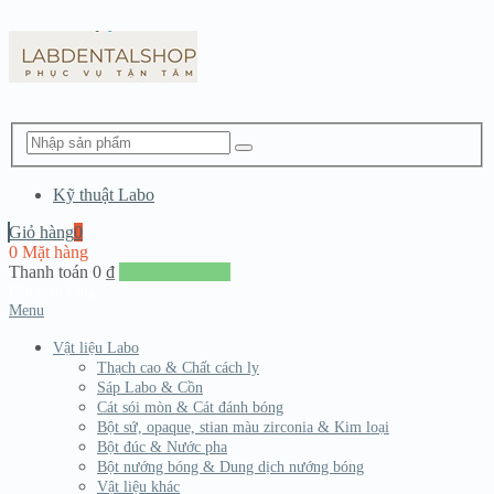
Kỹ thuật Labo
Giỏ hàng
0
0 Mặt hàng
Thanh toán
0
₫
Đến giang hàng
Menu
Vật liệu Labo
Thạch cao & Chất cách ly
Sáp Labo & Cồn
Cát sói mòn & Cát đánh bóng
Bột sứ, opaque, stian màu zirconia & Kim loại
Bột đúc & Nước pha
Bột nướng bóng & Dung dịch nướng bóng
Vật liệu khác