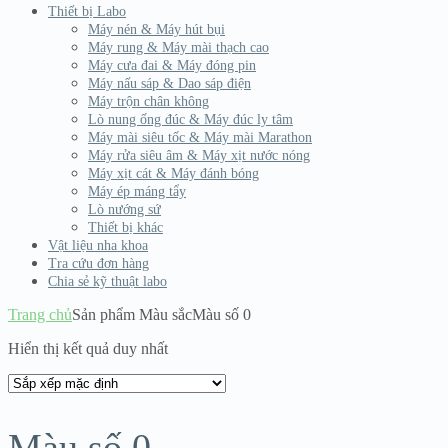
Thiết bị Labo
Máy nén & Máy hút bụi
Máy rung & Máy mài thạch cao
Máy cưa đai & Máy đóng pin
Máy nấu sáp & Dao sáp điện
Máy trộn chân không
Lò nung ống đúc & Máy đúc ly tâm
Máy mài siêu tốc & Máy mài Marathon
Máy rửa siêu âm & Máy xịt nước nóng
Máy xịt cát & Máy đánh bóng
Máy ép máng tẩy
Lò nướng sứ
Thiết bị khác
Vật liệu nha khoa
Tra cứu đơn hàng
Chia sẻ kỹ thuật labo
Trang chủ
Sản phẩm Màu sắc
Màu số 0
Hiển thị kết quả duy nhất
Màu số 0