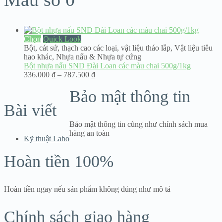
Chọn
Quick Look
Bột, cát sứ, thạch cao các loại
,
vật liệu tháo lắp
,
Vật liệu tiêu
hao khác
,
Nhựa nấu & Nhựa tự cứng
Bột nhựa nấu SND Đài Loan các màu chai 500g/1kg
Khoảng
336.000
₫
–
787.500
₫
giá:
Bảo mật thông tin
từ
336.000 ₫
Bài viết
đến
787.500 ₫
Bảo mật thông tin cũng như chính sách mua
hàng an toàn
Kỹ thuật Labo
Hoàn tiền 100%
Hoàn tiền ngay nếu sản phẩm không đúng như mô tả
Chính sách giao hàng