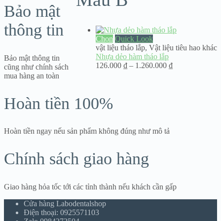
Bảo mật
thông tin
Chọn
Quick Look
vật liệu tháo lắp
,
Vật liệu tiêu hao khác
Nhựa dẻo hàm tháo lắp
Bảo mật thông tin
Khoảng
126.000
₫
–
1.260.000
₫
cũng như chính sách
giá:
mua hàng an toàn
từ
126.000 ₫
Hoàn tiền 100%
đến
1.260.000 ₫
Hoàn tiền ngay nếu sản phẩm không đúng như mô tả
Chính sách giao hàng
Giao hàng hỏa tốc tới các tỉnh thành nếu khách cần gấp
Cửa hàng Labodentalshop
Điện thoại: 0925571103