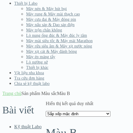
Thiết bị Labo
Máy nén & Máy hút bụi
Máy rung & Máy mài thạch cao
Máy cưa đai & Máy đóng pin
Máy nấu sáp & Dao sáp điện
Máy trộn chân không
Lò nung ống đúc & Máy đúc ly tâm
Máy mài siêu tốc & Máy mài Marathon
Máy rửa siêu âm & Máy xịt nước nóng
Máy xịt cát & Máy đánh bóng
Máy ép máng tẩy
Lò nướng sứ
Thiết bị khác
Vật liệu nha khoa
Tra cứu đơn hàng
Chia sẻ kỹ thuật labo
Trang chủ
Sản phẩm Màu sắc
Màu B
Hiển thị kết quả duy nhất
Bài viết
Kỹ thuật Labo
Màu B