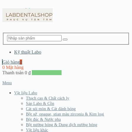
Kỹ thuật Labo
Giỏ hàng
0
0 Mặt hàng
Thanh toán
0
₫
Đến giang hàng
Menu
Vật liệu Labo
Thạch cao & Chất cách ly
Sáp Labo & Cồn
Cát sói mòn & Cát đánh bóng
Bột sứ, opaque, stian màu zirconia & Kim loại
Bột đúc & Nước pha
Bột nướng bóng & Dung dịch nướng bóng
Vật liệu khác