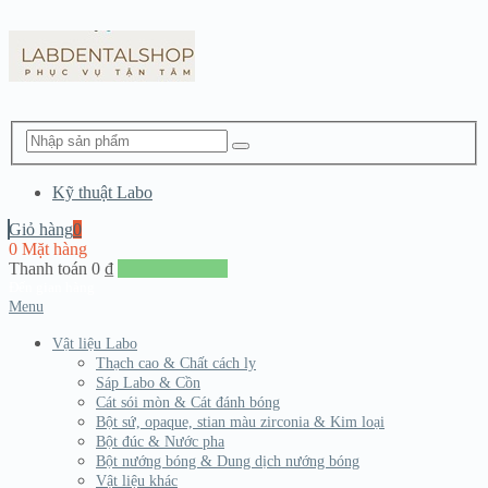
Kỹ thuật Labo
Giỏ hàng
0
0 Mặt hàng
Thanh toán
0
₫
Đến giang hàng
Menu
Vật liệu Labo
Thạch cao & Chất cách ly
Sáp Labo & Cồn
Cát sói mòn & Cát đánh bóng
Bột sứ, opaque, stian màu zirconia & Kim loại
Bột đúc & Nước pha
Bột nướng bóng & Dung dịch nướng bóng
Vật liệu khác