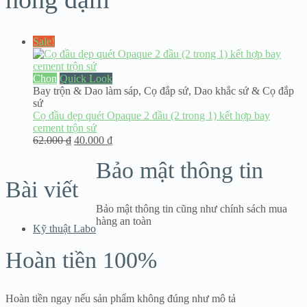
Sale!
Chọn
Quick Look
Bay trộn & Dao làm sáp
,
Cọ đắp sứ
,
Dao khắc sứ & Cọ đắp
sứ
Cọ đầu dẹp quét Opaque 2 đầu (2 trong 1) kết hợp bay
cement trộn sứ
Giá
Giá
62.000
₫
40.000
₫
gốc
hiện
Bảo mật thông tin
là:
tại
62.000 ₫.
là:
Bài viết
40.000 ₫.
Bảo mật thông tin cũng như chính sách mua
hàng an toàn
Kỹ thuật Labo
Hoàn tiền 100%
Hoàn tiền ngay nếu sản phẩm không đúng như mô tả