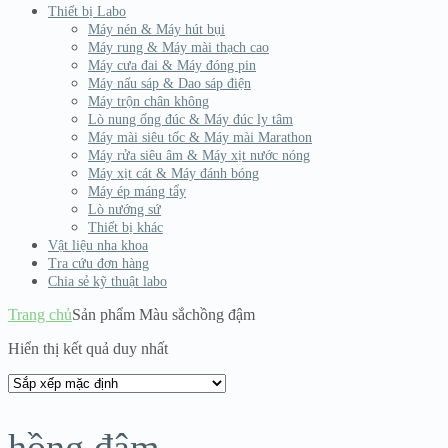
Thiết bị Labo
Máy nén & Máy hút bụi
Máy rung & Máy mài thạch cao
Máy cưa đai & Máy đóng pin
Máy nấu sáp & Dao sáp điện
Máy trộn chân không
Lò nung ống đúc & Máy đúc ly tâm
Máy mài siêu tốc & Máy mài Marathon
Máy rửa siêu âm & Máy xịt nước nóng
Máy xịt cát & Máy đánh bóng
Máy ép máng tẩy
Lò nướng sứ
Thiết bị khác
Vật liệu nha khoa
Tra cứu đơn hàng
Chia sẻ kỹ thuật labo
Trang chủ
Sản phẩm Màu sắc
hồng đậm
Hiển thị kết quả duy nhất
hồng đậm