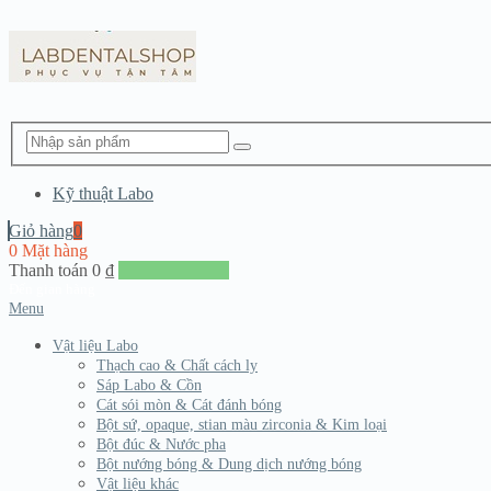
Kỹ thuật Labo
Giỏ hàng
0
0 Mặt hàng
Thanh toán
0
₫
Đến giang hàng
Menu
Vật liệu Labo
Thạch cao & Chất cách ly
Sáp Labo & Cồn
Cát sói mòn & Cát đánh bóng
Bột sứ, opaque, stian màu zirconia & Kim loại
Bột đúc & Nước pha
Bột nướng bóng & Dung dịch nướng bóng
Vật liệu khác