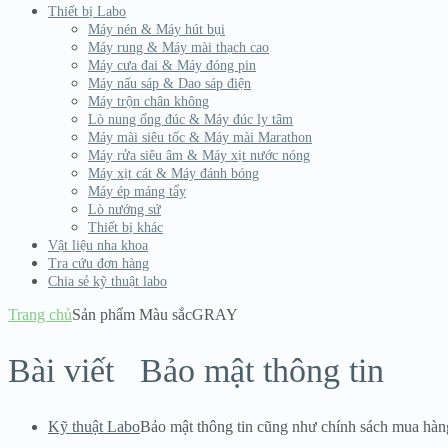
Thiết bị Labo
Máy nén & Máy hút bụi
Máy rung & Máy mài thạch cao
Máy cưa đai & Máy đóng pin
Máy nấu sáp & Dao sáp điện
Máy trộn chân không
Lò nung ống đúc & Máy đúc ly tâm
Máy mài siêu tốc & Máy mài Marathon
Máy rửa siêu âm & Máy xịt nước nóng
Máy xịt cát & Máy đánh bóng
Máy ép máng tẩy
Lò nướng sứ
Thiết bị khác
Vật liệu nha khoa
Tra cứu đơn hàng
Chia sẻ kỹ thuật labo
Trang chủ
Sản phẩm Màu sắc
GRAY
Bài viết
Bảo mật thông tin
Kỹ thuật Labo
Bảo mật thông tin cũng như chính sách mua hàn