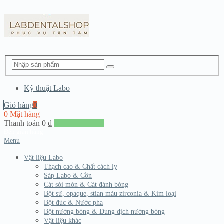
Kỹ thuật Labo
Giỏ hàng
0
0 Mặt hàng
Thanh toán
0
₫
Đến giang hàng
Menu
Vật liệu Labo
Thạch cao & Chất cách ly
Sáp Labo & Cồn
Cát sói mòn & Cát đánh bóng
Bột sứ, opaque, stian màu zirconia & Kim loại
Bột đúc & Nước pha
Bột nướng bóng & Dung dịch nướng bóng
Vật liệu khác