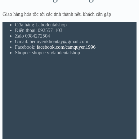
Giao hàng hỏa tốc tới các tỉnh thành nếu khách cần gấp
Cửa hàng Labodentalshop
Điện thoại: 0925571103
Zalo 0984272504
Gmail: bequyenkhoaitay@gmail.com
Facebook:
facebook.com/camquyen1996
Shopee: shopee.vn/labdentalshop