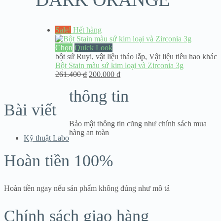
Sale!
Hết hàng
Chọn
Quick Look
bột sứ Ruyi
,
vật liệu tháo lắp
,
Vật liệu tiêu hao khác
Bột Stain màu sứ kim loại và Zirconia 3g
Giá
Giá
261.400
₫
200.000
₫
gốc
hiện
thông tin
là:
tại
261.400 ₫.
là:
Bài viết
200.000 ₫.
Bảo mật thông tin cũng như chính sách mua
hàng an toàn
Kỹ thuật Labo
Hoàn tiền 100%
Hoàn tiền ngay nếu sản phẩm không đúng như mô tả
Chính sách giao hàng