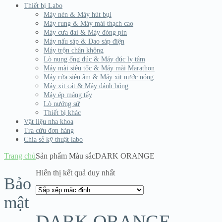
Thiết bị Labo
Máy nén & Máy hút bụi
Máy rung & Máy mài thạch cao
Máy cưa đai & Máy đóng pin
Máy nấu sáp & Dao sáp điện
Máy trộn chân không
Lò nung ống đúc & Máy đúc ly tâm
Máy mài siêu tốc & Máy mài Marathon
Máy rửa siêu âm & Máy xịt nước nóng
Máy xịt cát & Máy đánh bóng
Máy ép máng tẩy
Lò nướng sứ
Thiết bị khác
Vật liệu nha khoa
Tra cứu đơn hàng
Chia sẻ kỹ thuật labo
Trang chủ
Sản phẩm Màu sắc
DARK ORANGE
Hiển thị kết quả duy nhất
Bảo
mật
DARK ORANGE