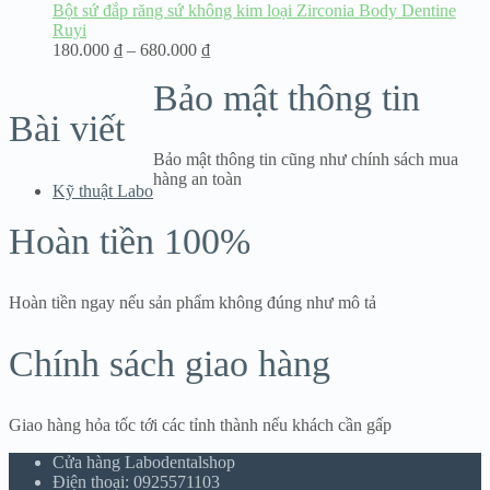
Bột sứ đắp răng sứ không kim loại Zirconia Body Dentine
Ruyi
Khoảng
180.000
₫
–
680.000
₫
giá:
Bảo mật thông tin
từ
180.000 ₫
Bài viết
đến
680.000 ₫
Bảo mật thông tin cũng như chính sách mua
hàng an toàn
Kỹ thuật Labo
Hoàn tiền 100%
Hoàn tiền ngay nếu sản phẩm không đúng như mô tả
Chính sách giao hàng
Giao hàng hỏa tốc tới các tỉnh thành nếu khách cần gấp
Cửa hàng Labodentalshop
Điện thoại: 0925571103