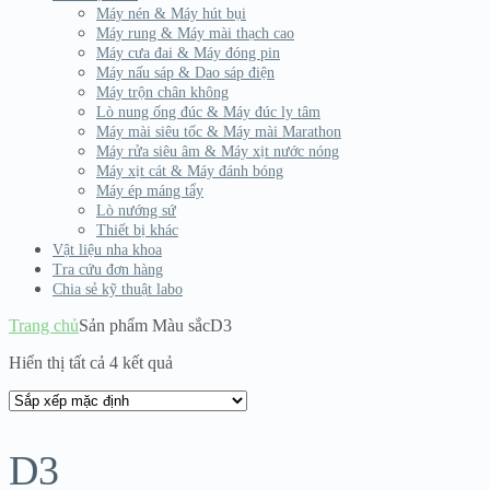
Máy nén & Máy hút bụi
Máy rung & Máy mài thạch cao
Máy cưa đai & Máy đóng pin
Máy nấu sáp & Dao sáp điện
Máy trộn chân không
Lò nung ống đúc & Máy đúc ly tâm
Máy mài siêu tốc & Máy mài Marathon
Máy rửa siêu âm & Máy xịt nước nóng
Máy xịt cát & Máy đánh bóng
Máy ép máng tẩy
Lò nướng sứ
Thiết bị khác
Vật liệu nha khoa
Tra cứu đơn hàng
Chia sẻ kỹ thuật labo
Trang chủ
Sản phẩm Màu sắc
D3
Hiển thị tất cả 4 kết quả
D3