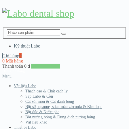
Kỹ thuật Labo
Giỏ hàng
0
0 Mặt hàng
Thanh toán
0
₫
Đến giang hàng
Menu
Vật liệu Labo
Thạch cao & Chất cách ly
Sáp Labo & Cồn
Cát sói mòn & Cát đánh bóng
Bột sứ, opaque, stian màu zirconia & Kim loại
Bột đúc & Nước pha
Bột nướng bóng & Dung dịch nướng bóng
Vật liệu khác
Thiết bị Labo