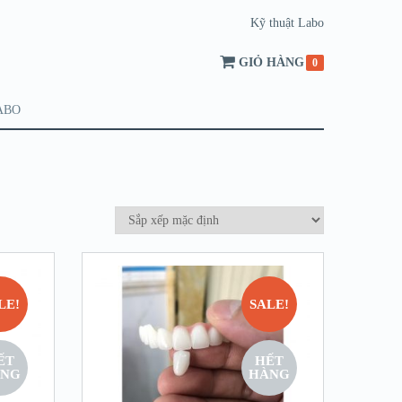
Kỹ thuật Labo
GIỎ HÀNG
0
ABO
LE!
SALE!
ẾT
HẾT
NG
HÀNG