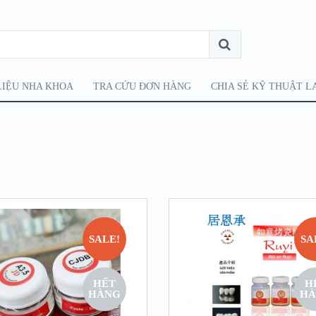
LIỆU NHA KHOA
TRA CỨU ĐƠN HÀNG
CHIA SẺ KỸ THUẬT L
SALE!
SA
HẾT
H
HÀNG
HÀ