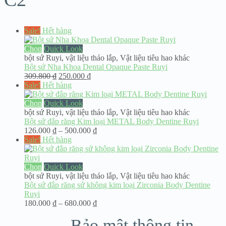
Sale!
Hết hàng
Chọn
Quick Look
bột sứ Ruyi
,
vật liệu tháo lắp
,
Vật liệu tiêu hao khác
Bột sứ Nha Khoa Dental Opaque Paste Ruyi
Giá
Giá
309.800
₫
250.000
₫
gốc
hiện
Sale!
Hết hàng
là:
tại
309.800 ₫.
là:
Chọn
Quick Look
250.000 ₫.
bột sứ Ruyi
,
vật liệu tháo lắp
,
Vật liệu tiêu hao khác
Bột sứ đắp răng Kim loại METAL Body Dentine Ruyi
Khoảng
126.000
₫
–
500.000
₫
giá:
Sale!
Hết hàng
từ
126.000 ₫
đến
Chọn
Quick Look
500.000 ₫
bột sứ Ruyi
,
vật liệu tháo lắp
,
Vật liệu tiêu hao khác
Bột sứ đắp răng sứ không kim loại Zirconia Body Dentine
Ruyi
Khoảng
180.000
₫
–
680.000
₫
giá:
Bảo mật thông tin
từ