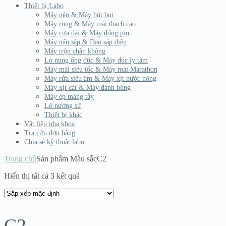
Thiết bị Labo
Máy nén & Máy hút bụi
Máy rung & Máy mài thạch cao
Máy cưa đai & Máy đóng pin
Máy nấu sáp & Dao sáp điện
Máy trộn chân không
Lò nung ống đúc & Máy đúc ly tâm
Máy mài siêu tốc & Máy mài Marathon
Máy rửa siêu âm & Máy xịt nước nóng
Máy xịt cát & Máy đánh bóng
Máy ép máng tẩy
Lò nướng sứ
Thiết bị khác
Vật liệu nha khoa
Tra cứu đơn hàng
Chia sẻ kỹ thuật labo
Trang chủ
Sản phẩm Màu sắc
C2
Hiển thị tất cả 3 kết quả
C2