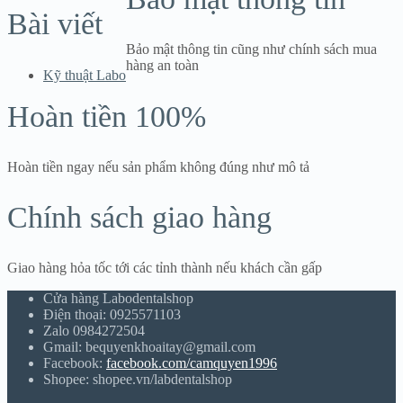
180.000 ₫
Bài viết
đến
680.000 ₫
Bảo mật thông tin cũng như chính sách mua
hàng an toàn
Kỹ thuật Labo
Hoàn tiền 100%
Hoàn tiền ngay nếu sản phẩm không đúng như mô tả
Chính sách giao hàng
Giao hàng hỏa tốc tới các tỉnh thành nếu khách cần gấp
Cửa hàng Labodentalshop
Điện thoại: 0925571103
Zalo 0984272504
Gmail: bequyenkhoaitay@gmail.com
Facebook:
facebook.com/camquyen1996
Shopee: shopee.vn/labdentalshop