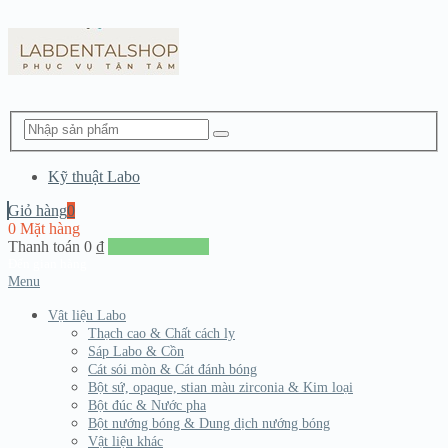
Kỹ thuật Labo
Giỏ hàng
0
0 Mặt hàng
Thanh toán
0
₫
Đến giang hàng
Menu
Vật liệu Labo
Thạch cao & Chất cách ly
Sáp Labo & Cồn
Cát sói mòn & Cát đánh bóng
Bột sứ, opaque, stian màu zirconia & Kim loại
Bột đúc & Nước pha
Bột nướng bóng & Dung dịch nướng bóng
Vật liệu khác