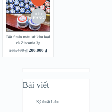
HẾT
HÀNG
Bột Stain màu sứ kim loại
và Zirconia 3g
261.400
₫
200.000
₫
Bài viết
Kỹ thuật Labo