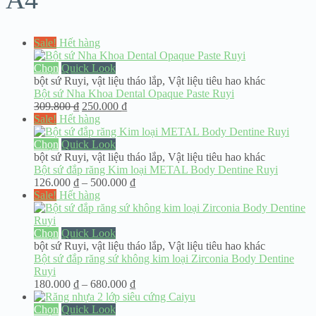
Sale!
Hết hàng
Chọn
Quick Look
bột sứ Ruyi
,
vật liệu tháo lắp
,
Vật liệu tiêu hao khác
Bột sứ Nha Khoa Dental Opaque Paste Ruyi
Giá
Giá
309.800
₫
250.000
₫
gốc
hiện
Sale!
Hết hàng
là:
tại
309.800 ₫.
là:
Chọn
Quick Look
250.000 ₫.
bột sứ Ruyi
,
vật liệu tháo lắp
,
Vật liệu tiêu hao khác
Bột sứ đắp răng Kim loại METAL Body Dentine Ruyi
Khoảng
126.000
₫
–
500.000
₫
giá:
Sale!
Hết hàng
từ
126.000 ₫
đến
Chọn
Quick Look
500.000 ₫
bột sứ Ruyi
,
vật liệu tháo lắp
,
Vật liệu tiêu hao khác
Bột sứ đắp răng sứ không kim loại Zirconia Body Dentine
Ruyi
Khoảng
180.000
₫
–
680.000
₫
giá:
từ
Chọn
Quick Look