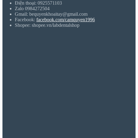
Điện thoại: 0925571103
Zalo 0984272504
Gmail: bequyenkhoaitay@gmail.com
Facebook:
facebook.com/camquyen1996
Shopee: shopee.vn/labdentalshop