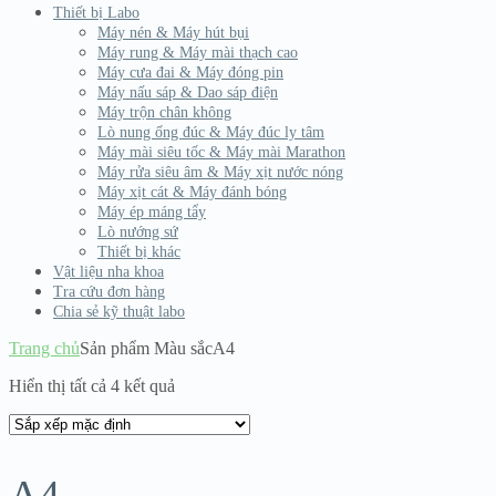
Thiết bị Labo
Máy nén & Máy hút bụi
Máy rung & Máy mài thạch cao
Máy cưa đai & Máy đóng pin
Máy nấu sáp & Dao sáp điện
Máy trộn chân không
Lò nung ống đúc & Máy đúc ly tâm
Máy mài siêu tốc & Máy mài Marathon
Máy rửa siêu âm & Máy xịt nước nóng
Máy xịt cát & Máy đánh bóng
Máy ép máng tẩy
Lò nướng sứ
Thiết bị khác
Vật liệu nha khoa
Tra cứu đơn hàng
Chia sẻ kỹ thuật labo
Trang chủ
Sản phẩm Màu sắc
A4
Hiển thị tất cả 4 kết quả
A4