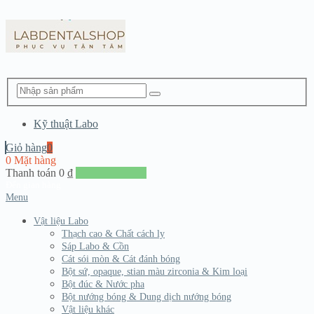
Kỹ thuật Labo
Giỏ hàng
0
0 Mặt hàng
Thanh toán
0
₫
Đến giang hàng
Menu
Vật liệu Labo
Thạch cao & Chất cách ly
Sáp Labo & Cồn
Cát sói mòn & Cát đánh bóng
Bột sứ, opaque, stian màu zirconia & Kim loại
Bột đúc & Nước pha
Bột nướng bóng & Dung dịch nướng bóng
Vật liệu khác