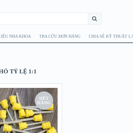
LIỆU NHA KHOA
TRA CỨU ĐƠN HÀNG
CHIA SẺ KỸ THUẬT L
HỎ TỶ LỆ 1:1
HẾT
HÀNG