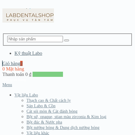
Kỹ thuật Labo
Giỏ hàng
0
0 Mặt hàng
Thanh toán
0
₫
Đến giang hàng
Menu
Vật liệu Labo
Thạch cao & Chất cách ly
Sáp Labo & Cồn
Cát sói mòn & Cát đánh bóng
Bột sứ, opaque, stian màu zirconia & Kim loại
Bột đúc & Nước pha
Bột nướng bóng & Dung dịch nướng bóng
Vật liệu khác