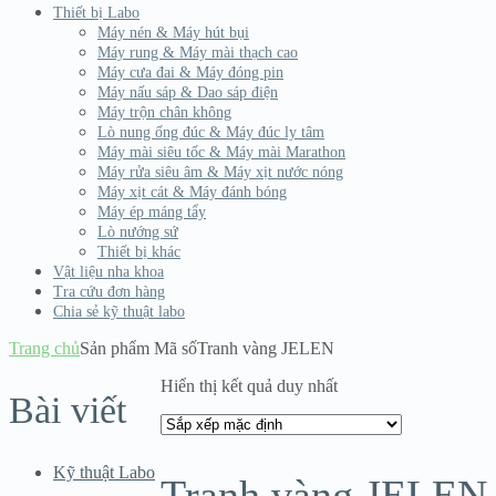
Thiết bị Labo
Máy nén & Máy hút bụi
Máy rung & Máy mài thạch cao
Máy cưa đai & Máy đóng pin
Máy nấu sáp & Dao sáp điện
Máy trộn chân không
Lò nung ống đúc & Máy đúc ly tâm
Máy mài siêu tốc & Máy mài Marathon
Máy rửa siêu âm & Máy xịt nước nóng
Máy xịt cát & Máy đánh bóng
Máy ép máng tẩy
Lò nướng sứ
Thiết bị khác
Vật liệu nha khoa
Tra cứu đơn hàng
Chia sẻ kỹ thuật labo
Trang chủ
Sản phẩm Mã số
Tranh vàng JELEN
Hiển thị kết quả duy nhất
Bài viết
Kỹ thuật Labo
Tranh vàng JELEN