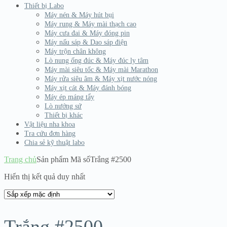
Thiết bị Labo
Máy nén & Máy hút bụi
Máy rung & Máy mài thạch cao
Máy cưa đai & Máy đóng pin
Máy nấu sáp & Dao sáp điện
Máy trộn chân không
Lò nung ống đúc & Máy đúc ly tâm
Máy mài siêu tốc & Máy mài Marathon
Máy rửa siêu âm & Máy xịt nước nóng
Máy xịt cát & Máy đánh bóng
Máy ép máng tẩy
Lò nướng sứ
Thiết bị khác
Vật liệu nha khoa
Tra cứu đơn hàng
Chia sẻ kỹ thuật labo
Trang chủ
Sản phẩm Mã số
Trắng #2500
Hiển thị kết quả duy nhất
Trắng #2500