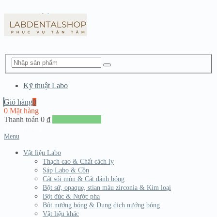
Kỹ thuật Labo
Giỏ hàng
0
0 Mặt hàng
Thanh toán
0
₫
Đến giang hàng
Menu
Vật liệu Labo
Thạch cao & Chất cách ly
Sáp Labo & Cồn
Cát sói mòn & Cát đánh bóng
Bột sứ, opaque, stian màu zirconia & Kim loại
Bột đúc & Nước pha
Bột nướng bóng & Dung dịch nướng bóng
Vật liệu khác