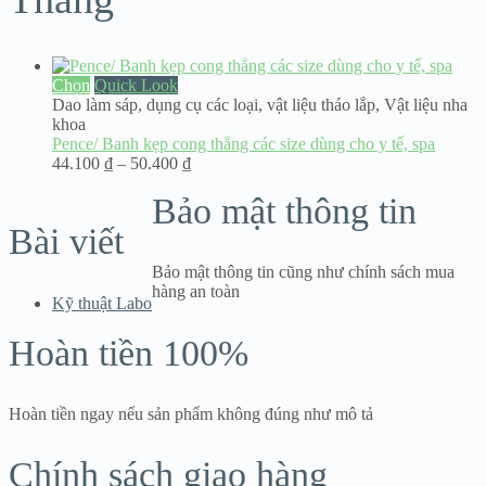
Chọn
Quick Look
Dao làm sáp, dụng cụ các loại
,
vật liệu tháo lắp
,
Vật liệu nha
khoa
Pence/ Banh kẹp cong thẳng các size dùng cho y tế, spa
Khoảng
44.100
₫
–
50.400
₫
giá:
Bảo mật thông tin
từ
44.100 ₫
Bài viết
đến
50.400 ₫
Bảo mật thông tin cũng như chính sách mua
hàng an toàn
Kỹ thuật Labo
Hoàn tiền 100%
Hoàn tiền ngay nếu sản phẩm không đúng như mô tả
Chính sách giao hàng