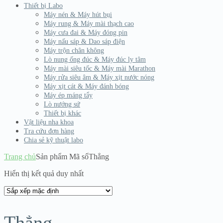
Thiết bị Labo
Máy nén & Máy hút bụi
Máy rung & Máy mài thạch cao
Máy cưa đai & Máy đóng pin
Máy nấu sáp & Dao sáp điện
Máy trộn chân không
Lò nung ống đúc & Máy đúc ly tâm
Máy mài siêu tốc & Máy mài Marathon
Máy rửa siêu âm & Máy xịt nước nóng
Máy xịt cát & Máy đánh bóng
Máy ép máng tẩy
Lò nướng sứ
Thiết bị khác
Vật liệu nha khoa
Tra cứu đơn hàng
Chia sẻ kỹ thuật labo
Trang chủ
Sản phẩm Mã số
Thẳng
Hiển thị kết quả duy nhất
Thẳng