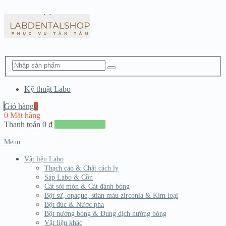
Kỹ thuật Labo
Giỏ hàng
0
0 Mặt hàng
Thanh toán
0
₫
Đến giang hàng
Menu
Vật liệu Labo
Thạch cao & Chất cách ly
Sáp Labo & Cồn
Cát sói mòn & Cát đánh bóng
Bột sứ, opaque, stian màu zirconia & Kim loại
Bột đúc & Nước pha
Bột nướng bóng & Dung dịch nướng bóng
Vật liệu khác