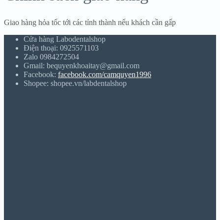
Giao hàng hỏa tốc tới các tỉnh thành nếu khách cần gấp
Cửa hàng Labodentalshop
Điện thoại: 0925571103
Zalo 0984272504
Gmail: bequyenkhoaitay@gmail.com
Facebook:
facebook.com/camquyen1996
Shopee: shopee.vn/labdentalshop